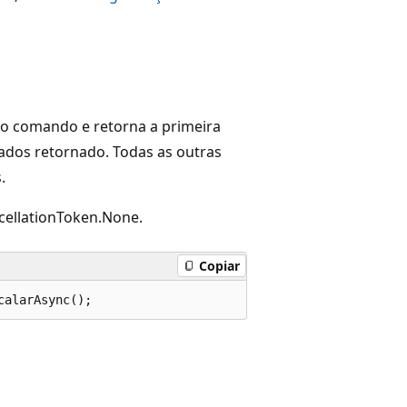
 o comando e retorna a primeira
tados retornado. Todas as outras
.
ellationToken.None.
Copiar
calarAsync();