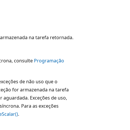
 armazenada na tarefa retornada.
crona, consulte
Programação
exceções de não uso que o
ceção for armazenada na tarefa
or aguardada. Exceções de uso,
síncrona. Para as exceções
eScalar()
.