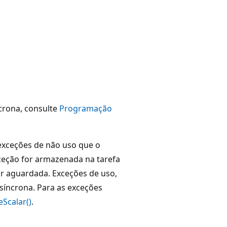
crona, consulte
Programação
exceções de não uso que o
ceção for armazenada na tarefa
or aguardada. Exceções de uso,
síncrona. Para as exceções
eScalar()
.