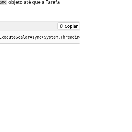
objeto até que a Tarefa
and
Copiar
ExecuteScalarAsync(System.Threading.CancellationToken ca