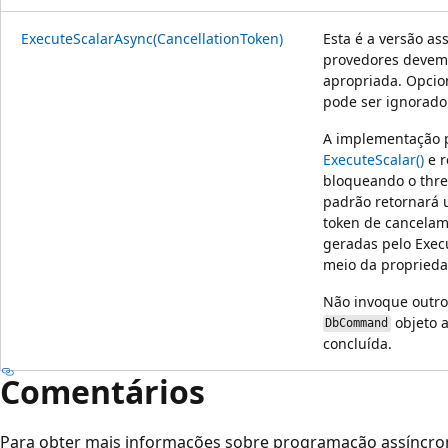
ExecuteScalarAsync(CancellationToken)
Esta é a versão a
provedores devem
apropriada. Opcio
pode ser ignorado
A implementação p
ExecuteScalar()
e r
bloqueando o thr
padrão retornará 
token de cancelam
geradas pelo Exec
meio da proprieda
Não invoque outro
objeto a
DbCommand
concluída.
Comentários
Para obter mais informações sobre programação assíncro