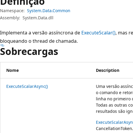
Definição
Namespace:
System.Data.Common
Assembly:
System.Data.dll
Implementa a versão assíncrona de
ExecuteScalar()
, mas r
bloqueando o thread de chamada.
Sobrecargas
Nome
Description
ExecuteScalarAsync()
Uma versão assín
o comando e retor
linha no primeiro 
Todas as outras co
resultados são ig
ExecuteScalarAsyn
CancellationToken