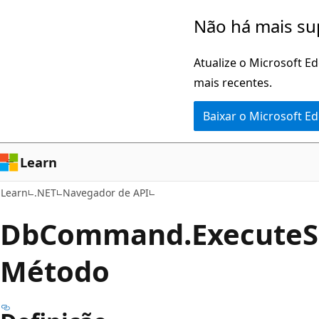
Pular
Ignore
Não há mais su
para
e
o
passe
Atualize o Microsoft E
conteúdo
para
mais recentes.
principal
a
Baixar o Microsoft E
navegação
na
página
Learn
Learn
.NET
Navegador de API
Db
Command.
Execute
S
Método