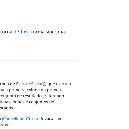
etorna de
Task
forma síncrona,
crona de
ExecuteScalar()
, que executa
na a primeira coluna da primeira
conjunto de resultados retornado.
lunas, linhas e conjuntos de
norados.
c(CancellationToken)
Invoca com
.None.