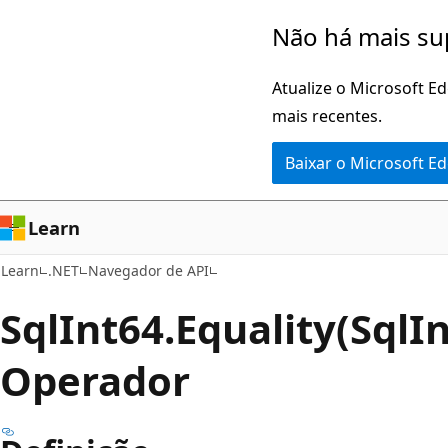
Pular
Ignore
Não há mais su
para
e
o
passe
Atualize o Microsoft E
conteúdo
para
mais recentes.
principal
a
Baixar o Microsoft E
navegação
na
página
Learn
Learn
.NET
Navegador de API
Sql
Int64.Equality(SqlIn
Operador