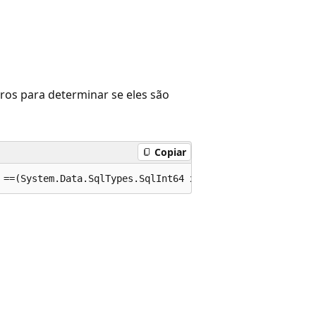
os para determinar se eles são
Copiar
 ==(System.Data.SqlTypes.SqlInt64 x, System.Data.SqlType