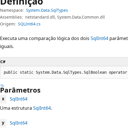
Definição
Namespace:
System.Data.SqlTypes
Assemblies:
netstandard.dll, System.Data.Common.dll
Origem:
SQLInt64.cs
Executa uma comparação lógica dos dois
SqlInt64
parâmetr
iguais.
C#
public static System.Data.SqlTypes.SqlBoolean operator
Parâmetros
SqlInt64
x
Uma estrutura
SqlInt64
.
SqlInt64
y