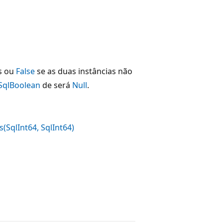
is ou
False
se as duas instâncias não
SqlBoolean
de será
Null
.
s(SqlInt64, SqlInt64)