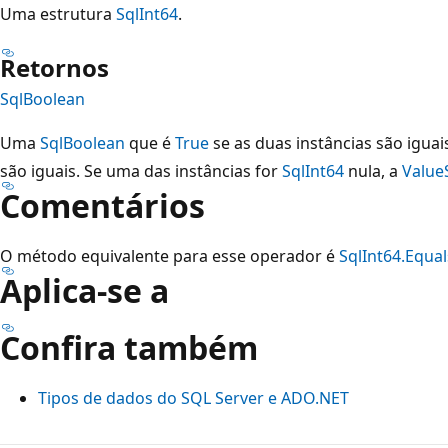
Uma estrutura
SqlInt64
.
Retornos
SqlBoolean
Uma
SqlBoolean
que é
True
se as duas instâncias são igua
são iguais. Se uma das instâncias for
SqlInt64
nula, a
Value
Comentários
O método equivalente para esse operador é
SqlInt64.Equal
Aplica-se a
Confira também
Tipos de dados do SQL Server e ADO.NET