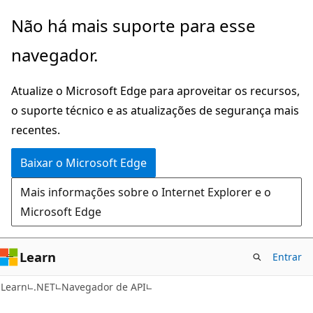
Pular
Ignore
Não há mais suporte para esse
para
e
navegador.
o
passe
conteúdo
para
Atualize o Microsoft Edge para aproveitar os recursos,
principal
a
o suporte técnico e as atualizações de segurança mais
navegação
recentes.
na
página
Baixar o Microsoft Edge
Mais informações sobre o Internet Explorer e o
Microsoft Edge
Learn
Entrar
C#
Learn
.NET
Navegador de API