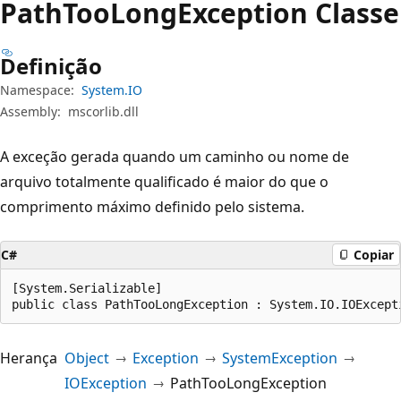
Path
Too
Long
Exception Classe
Definição
Namespace:
System.IO
Assembly:
mscorlib.dll
A exceção gerada quando um caminho ou nome de
arquivo totalmente qualificado é maior do que o
comprimento máximo definido pelo sistema.
C#
Copiar
[System.Serializable]

public class PathTooLongException : System.IO.IOExcept
Herança
Object
Exception
SystemException
IOException
PathTooLongException