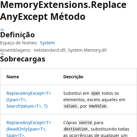
Memory
Extensions.
Replace
Any
Except Método
Definição
Espaço de Nomes:
System
Assemblagens:
netstandard.dll, System.Memory.dll
Sobrecargas
Name
Descrição
ReplaceAnyExcept<T>
Substitui em
todos os
span
(Span<T>,
elementos, exceto aqueles em
SearchValues<T>, T)
, por
.
values
newValue
ReplaceAnyExcept<T>
Cópias
para
source
(ReadOnlySpan<T>,
, substituindo todas
destination
Span<T>,
as ocorrências de qualquer um