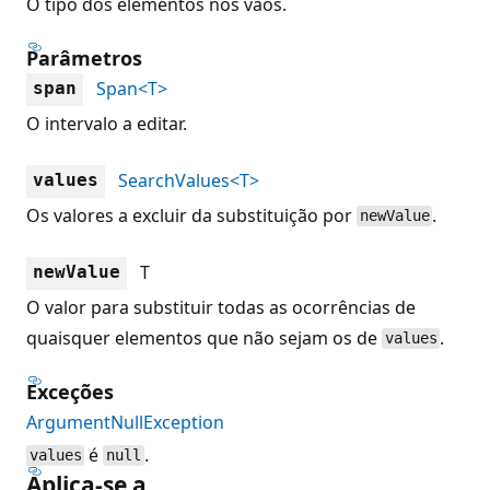
O tipo dos elementos nos vãos.
Parâmetros
Span<T>
span
O intervalo a editar.
SearchValues<T>
values
Os valores a excluir da substituição por
.
newValue
T
newValue
O valor para substituir todas as ocorrências de
quaisquer elementos que não sejam os de
.
values
Exceções
ArgumentNullException
é
.
values
null
Aplica-se a