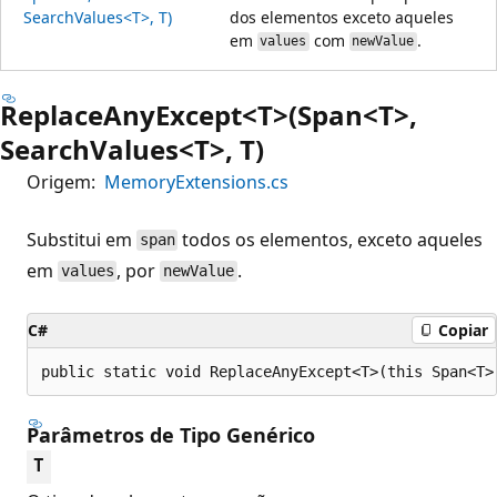
SearchValues<T>, T)
dos elementos exceto aqueles
em
com
.
values
newValue
ReplaceAnyExcept<T>(Span<T>,
SearchValues<T>, T)
Origem:
MemoryExtensions.cs
Substitui em
todos os elementos, exceto aqueles
span
em
, por
.
values
newValue
C#
Copiar
public static void ReplaceAnyExcept<T>(this Span<T>
Parâmetros de Tipo Genérico
T