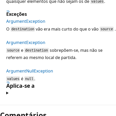
quaisquer elementos que não sejam os de
.
values
Exceções
ArgumentException
O
vão era mais curto do que o vão
.
destination
source
ArgumentException
e
sobrepõem-se, mas não se
source
destination
referem ao mesmo local de partida.
ArgumentNullException
é
.
values
null
Aplica-se a
Modo
de
Comentários