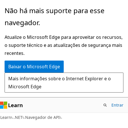
Pular
Ignore
Não há mais suporte para esse
para
e
navegador.
o
passe
conteúdo
para
Atualize o Microsoft Edge para aproveitar os recursos,
principal
a
o suporte técnico e as atualizações de segurança mais
navegação
recentes.
na
página
Baixar o Microsoft Edge
Mais informações sobre o Internet Explorer e o
Microsoft Edge
Learn
Entrar
C#
Learn
.NET
Navegador de API