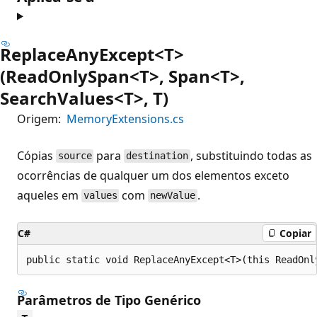
ReplaceAnyExcept<T>
(ReadOnlySpan<T>, Span<T>,
SearchValues<T>, T)
Origem:
MemoryExtensions.cs
Cópias
para
, substituindo todas as
source
destination
ocorrências de qualquer um dos elementos exceto
aqueles em
com
.
values
newValue
C#
Copiar
public static void ReplaceAnyExcept<T>(this ReadOnl
Parâmetros de Tipo Genérico