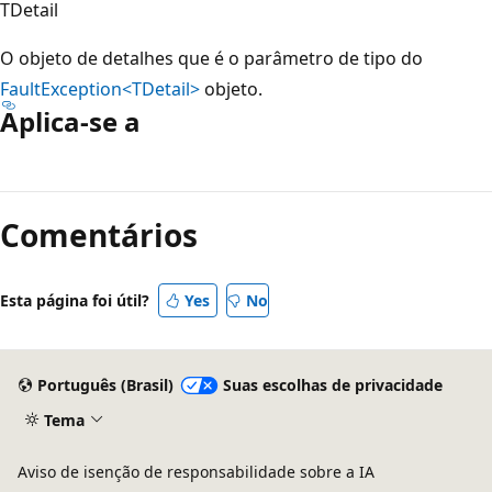
TDetail
O objeto de detalhes que é o parâmetro de tipo do
FaultException<TDetail>
objeto.
Aplica-se a
Modo
de
Comentários
leitura
desativado
Esta página foi útil?
Yes
No
Português (Brasil)
Suas escolhas de privacidade
Tema
Aviso de isenção de responsabilidade sobre a IA