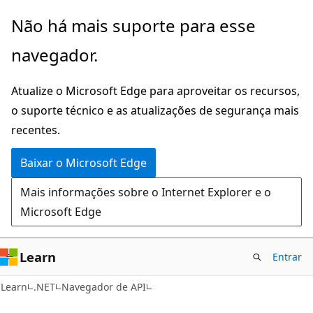
Pular
Ignore
Não há mais suporte para esse
para
e
navegador.
o
passe
conteúdo
para
Atualize o Microsoft Edge para aproveitar os recursos,
principal
a
o suporte técnico e as atualizações de segurança mais
navegação
recentes.
na
página
Baixar o Microsoft Edge
Mais informações sobre o Internet Explorer e o
Microsoft Edge
Learn
Entrar
C#
Learn
.NET
Navegador de API