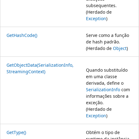
subsequentes.
(Herdado de
Exception
)
GetHashCode()
Serve como a função
de hash padrão.
(Herdado de
Object
)
GetObjectData(SerializationInfo,
Quando substituído
StreamingContext)
em uma classe
derivada, define o
SerializationInfo
com
informações sobre a
exceção.
(Herdado de
Exception
)
GetType()
Obtém o tipo de
runtime da instância