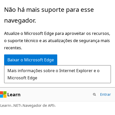
Pular
Ignore
Não há mais suporte para esse
para
e
navegador.
o
passe
conteúdo
para
Atualize o Microsoft Edge para aproveitar os recursos,
principal
a
o suporte técnico e as atualizações de segurança mais
navegação
recentes.
na
página
Baixar o Microsoft Edge
Mais informações sobre o Internet Explorer e o
Microsoft Edge
Learn
Entrar
C#
Learn
.NET
Navegador de API