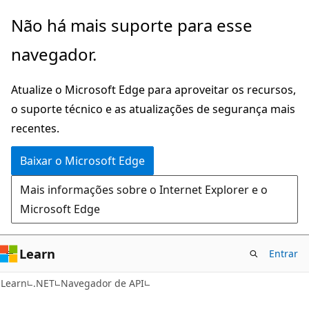
Pular
Ignore
Não há mais suporte para esse
para
e
navegador.
o
passe
conteúdo
para
Atualize o Microsoft Edge para aproveitar os recursos,
principal
a
o suporte técnico e as atualizações de segurança mais
navegação
recentes.
na
página
Baixar o Microsoft Edge
Mais informações sobre o Internet Explorer e o
Microsoft Edge
Learn
Entrar
C#
Learn
.NET
Navegador de API