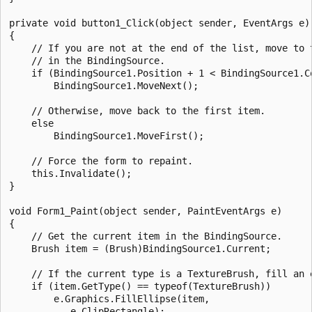
private void button1_Click(object sender, EventArgs e)

{

    // If you are not at the end of the list, move to t
    // in the BindingSource.

    if (BindingSource1.Position + 1 < BindingSource1.Co
        BindingSource1.MoveNext();

    // Otherwise, move back to the first item.

    else

        BindingSource1.MoveFirst();

    // Force the form to repaint.

    this.Invalidate();

}

void Form1_Paint(object sender, PaintEventArgs e)

{

    // Get the current item in the BindingSource.

    Brush item = (Brush)BindingSource1.Current;

    // If the current type is a TextureBrush, fill an e
    if (item.GetType() == typeof(TextureBrush))

        e.Graphics.FillEllipse(item,

           e.ClipRectangle);
