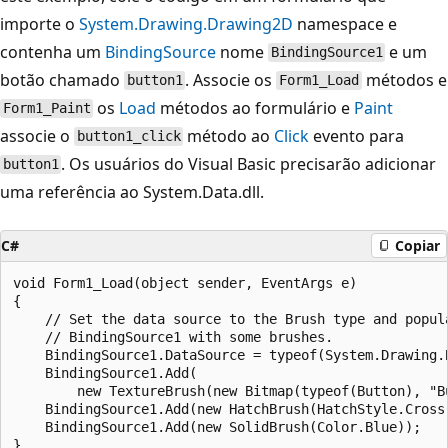
importe o
System.Drawing.Drawing2D
namespace e
contenha um
BindingSource
nome
e um
BindingSource1
botão chamado
. Associe os
métodos e
button1
Form1_Load
os
Load
métodos ao formulário e
Paint
Form1_Paint
associe o
método ao
Click
evento para
button1_click
. Os usuários do Visual Basic precisarão adicionar
button1
uma referência ao System.Data.dll.
C#
Copiar
void Form1_Load(object sender, EventArgs e)

{

    // Set the data source to the Brush type and popula
    // BindingSource1 with some brushes.

    BindingSource1.DataSource = typeof(System.Drawing.B
    BindingSource1.Add(

        new TextureBrush(new Bitmap(typeof(Button), "Bu
    BindingSource1.Add(new HatchBrush(HatchStyle.Cross,
    BindingSource1.Add(new SolidBrush(Color.Blue));

}
