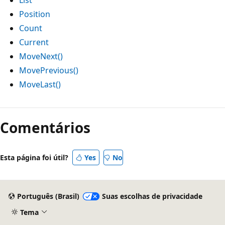
Position
Count
Current
MoveNext()
MovePrevious()
MoveLast()
Modo
de
Comentários
leitura
desativado
Esta página foi útil?
Yes
No
Português (Brasil)
Suas escolhas de privacidade
Tema