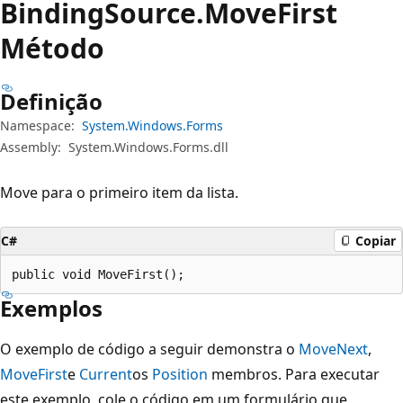
Binding
Source.
Move
First
Método
Definição
Namespace:
System.Windows.Forms
Assembly:
System.Windows.Forms.dll
Move para o primeiro item da lista.
C#
Copiar
public void MoveFirst();
Exemplos
O exemplo de código a seguir demonstra o
MoveNext
,
MoveFirst
e
Current
os
Position
membros. Para executar
este exemplo, cole o código em um formulário que