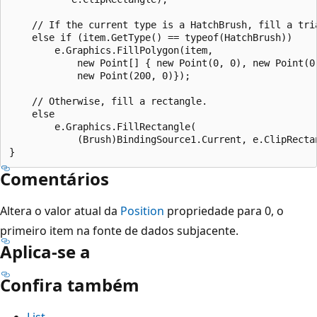
    // If the current type is a HatchBrush, fill a tria
    else if (item.GetType() == typeof(HatchBrush))

        e.Graphics.FillPolygon(item,

            new Point[] { new Point(0, 0), new Point(0,
            new Point(200, 0)});

    // Otherwise, fill a rectangle.

    else

        e.Graphics.FillRectangle(

            (Brush)BindingSource1.Current, e.ClipRectan
Comentários
Altera o valor atual da
Position
propriedade para 0, o
primeiro item na fonte de dados subjacente.
Aplica-se a
Confira também
List