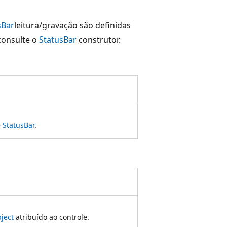
sBar
leitura/gravação são definidas
 consulte o
StatusBar
construtor.
e
StatusBar
.
ject
atribuído ao controle.