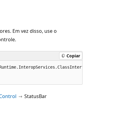
ores. Em vez disso, use o
ntrole.
Copiar
Runtime.InteropServices.ClassInterfaceType.AutoDispatch)]
Control
StatusBar