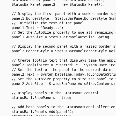
    StatusBarPanel panel2 = new StatusBarPanel();

    // Display the first panel with a sunken border sty
    panel1.BorderStyle = StatusBarPanelBorderStyle.Sunk
    // Initialize the text of the panel.

    panel1.Text = "Ready...";

    // Set the AutoSize property to use all remaining s
    panel1.AutoSize = StatusBarPanelAutoSize.Spring;

    // Display the second panel with a raised border st
    panel2.BorderStyle = StatusBarPanelBorderStyle.Rais
    // Create ToolTip text that displays time the appli
    panel2.ToolTipText = "Started: " + System.DateTime.
    // Set the text of the panel to the current date.

    panel2.Text = System.DateTime.Today.ToLongDateStrin
    // Set the AutoSize property to size the panel to t
    panel2.AutoSize = StatusBarPanelAutoSize.Contents;

    // Display panels in the StatusBar control.

    statusBar1.ShowPanels = true;

    // Add both panels to the StatusBarPanelCollection of
    statusBar1.Panels.Add(panel1);
