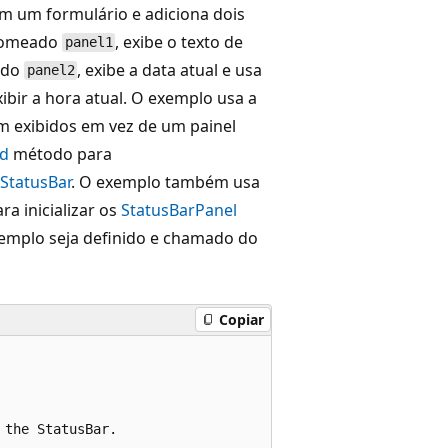
m um formulário e adiciona dois
nomeado
, exibe o texto de
panel1
ado
, exibe a data atual e usa
panel2
ibir a hora atual. O exemplo usa a
m exibidos em vez de um painel
d
método para
StatusBar
. O exemplo também usa
ara inicializar os
StatusBarPanel
xemplo seja definido e chamado do
Copiar
the StatusBar.
