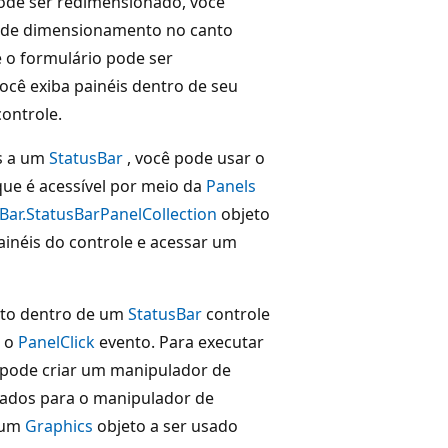
ode ser redimensionado, você
a de dimensionamento no canto
e o formulário pode ser
cê exiba painéis dentro de seu
ontrole.
is a um
StatusBar
, você pode usar o
que é acessível por meio da
Panels
Bar.StatusBarPanelCollection
objeto
inéis do controle e acessar um
to dentro de um
StatusBar
controle
a o
PanelClick
evento. Para executar
 pode criar um manipulador de
sados para o manipulador de
e um
Graphics
objeto a ser usado