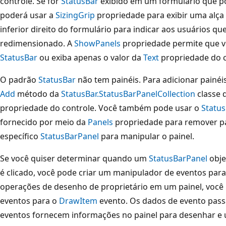
controle. Se for
StatusBar
exibido em um formulário que p
poderá usar a
SizingGrip
propriedade para exibir uma alç
inferior direito do formulário para indicar aos usuários qu
redimensionado. A
ShowPanels
propriedade permite que vo
StatusBar
ou exiba apenas o valor da
Text
propriedade do c
O padrão
StatusBar
não tem painéis. Para adicionar painé
Add
método da
StatusBar.StatusBarPanelCollection
classe 
propriedade do controle. Você também pode usar o
Status
fornecido por meio da
Panels
propriedade para remover pa
específico
StatusBarPanel
para manipular o painel.
Se você quiser determinar quando um
StatusBarPanel
obje
é clicado, você pode criar um manipulador de eventos par
operações de desenho de proprietário em um painel, você
eventos para o
DrawItem
evento. Os dados de evento pas
eventos fornecem informações no painel para desenhar 