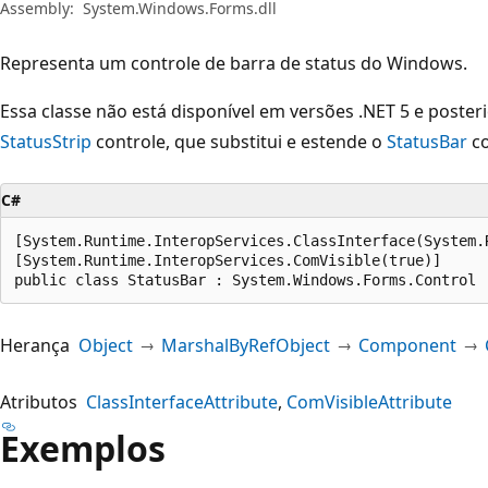
Assembly:
System.Windows.Forms.dll
Representa um controle de barra de status do Windows.
Essa classe não está disponível em versões .NET 5 e posteri
StatusStrip
controle, que substitui e estende o
StatusBar
co
C#
[System.Runtime.InteropServices.ClassInterface(System.
[System.Runtime.InteropServices.ComVisible(true)]

public class StatusBar : System.Windows.Forms.Control
Herança
Object
MarshalByRefObject
Component
Atributos
ClassInterfaceAttribute
ComVisibleAttribute
Exemplos