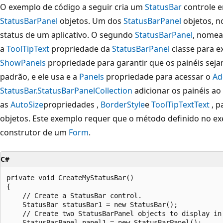
O exemplo de código a seguir cria um
StatusBar
controle e
StatusBarPanel
objetos. Um dos
StatusBarPanel
objetos, 
status de um aplicativo. O segundo
StatusBarPanel
, nome
a
ToolTipText
propriedade da
StatusBarPanel
classe para ex
ShowPanels
propriedade para garantir que os painéis seja
padrão, e ele usa e a
Panels
propriedade para acessar o
Ad
StatusBar.StatusBarPanelCollection
adicionar os painéis ao
as
AutoSize
propriedades ,
BorderStyle
e
ToolTipText
Text
, p
objetos. Este exemplo requer que o método definido no e
construtor de um
Form
.
C#
private void CreateMyStatusBar()

{

    // Create a StatusBar control.

    StatusBar statusBar1 = new StatusBar();

    // Create two StatusBarPanel objects to display in 
    StatusBarPanel panel1 = new StatusBarPanel();
