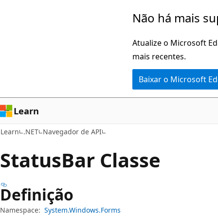
Pular
Ignore
Não há mais su
para
e
o
passe
Atualize o Microsoft E
conteúdo
para
mais recentes.
principal
a
Baixar o Microsoft E
navegação
na
página
Learn
Learn
.NET
Navegador de API
Status
Bar Classe
Definição
Namespace:
System.Windows.Forms