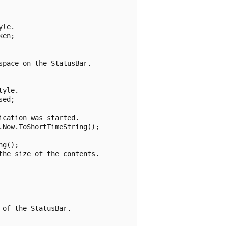
le.

en;

pace on the StatusBar.

yle.

ed;

cation was started.

Now.ToShortTimeString();

g();

he size of the contents.

 the StatusBar.			
