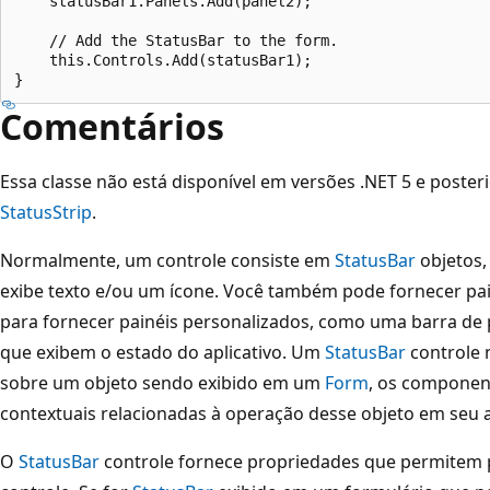
    statusBar1.Panels.Add(panel2);

    // Add the StatusBar to the form.

    this.Controls.Add(statusBar1);

Comentários
Essa classe não está disponível em versões .NET 5 e posteri
StatusStrip
.
Normalmente, um controle consiste em
StatusBar
objetos
exibe texto e/ou um ícone. Você também pode fornecer pai
para fornecer painéis personalizados, como uma barra de
que exibem o estado do aplicativo. Um
StatusBar
controle 
sobre um objeto sendo exibido em um
Form
, os componen
contextuais relacionadas à operação desse objeto em seu a
O
StatusBar
controle fornece propriedades que permitem p