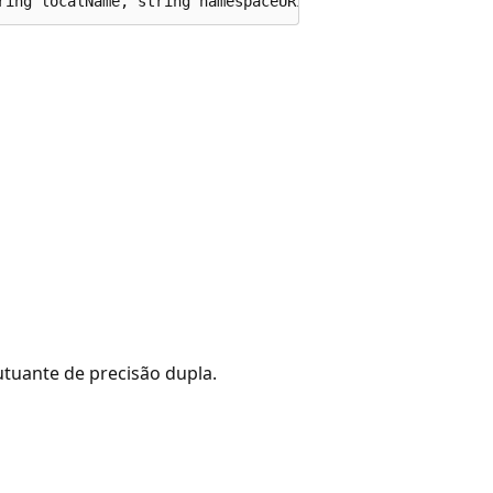
ring localName, string namespaceURI);
uante de precisão dupla.