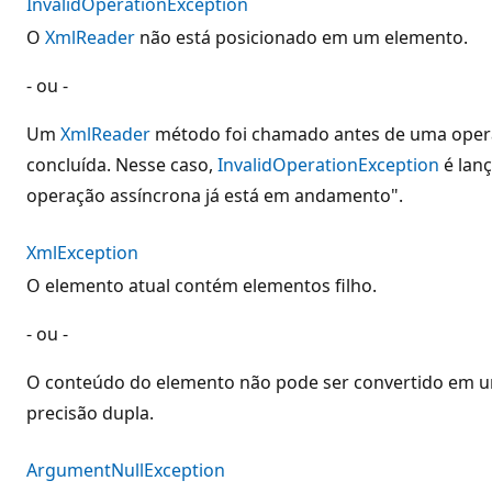
InvalidOperationException
O
XmlReader
não está posicionado em um elemento.
- ou -
Um
XmlReader
método foi chamado antes de uma opera
concluída. Nesse caso,
InvalidOperationException
é lan
operação assíncrona já está em andamento".
XmlException
O elemento atual contém elementos filho.
- ou -
O conteúdo do elemento não pode ser convertido em u
precisão dupla.
ArgumentNullException