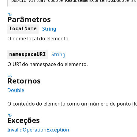
public virtual double ReadElementContentAsDouble(st
Parâmetros
String
localName
O nome local do elemento.
String
namespaceURI
O URI do namespace do elemento.
Retornos
Double
O conteúdo do elemento como um número de ponto flut
Exceções
InvalidOperationException