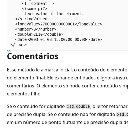
     <!--comment-->

     <?some pi?>

      text value of the element.

  </stringValue>

  <longValue>270000000000001</longValue>

  <number>0</number>

  <double>2E10</double>

  <date>2003-01-08T15:00:00-00:00</date>

Comentários
Esse método lê a marca inicial, o conteúdo do elemento
do elemento final. Ele expande entidades e ignora ins
comentários. O elemento só pode conter conteúdo simpl
elementos filho.
Se o conteúdo for digitado
, o leitor retor
xsd:double
de precisão dupla. Se o conteúdo não for digitado
xsd:
em um número de ponto flutuante de precisão dupla de