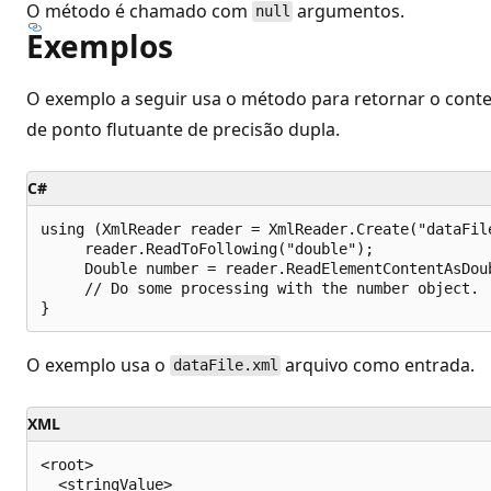
O método é chamado com
argumentos.
null
Exemplos
O exemplo a seguir usa o método para retornar o co
de ponto flutuante de precisão dupla.
C#
using (XmlReader reader = XmlReader.Create("dataFile
     reader.ReadToFollowing("double");

     Double number = reader.ReadElementContentAsDoub
     // Do some processing with the number object.	

O exemplo usa o
arquivo como entrada.
dataFile.xml
XML
<root>

  <stringValue>
