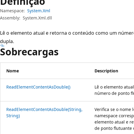
Definição
Namespace:
System.Xml
Assembly:
System.Xml.dll
Lê o elemento atual e retorna o conteúdo como um número
dupla.
Sobrecargas
Nome
Description
ReadElementContentAsDouble()
Lê o elemento atua
número de ponto fl
ReadElementContentAsDouble(String,
Verifica se o nome 
String)
namespace correspo
elemento atual e 
de ponto flutuante 