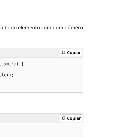
nteúdo do elemento como um número
Copiar
.xml")) {

le();

Copiar