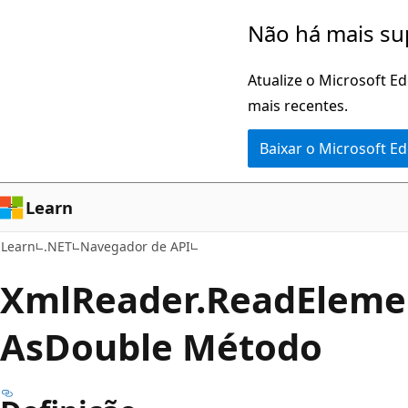
Pular
Ignore
Não há mais su
para
e
o
passe
Atualize o Microsoft E
conteúdo
para
mais recentes.
principal
a
Baixar o Microsoft E
navegação
na
página
Learn
Learn
.NET
Navegador de API
Xml
Reader.
Read
Eleme
AsDouble Método