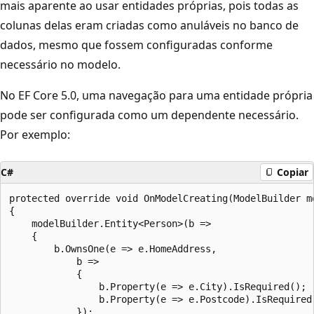
mais aparente ao usar entidades próprias, pois todas as
colunas delas eram criadas como anuláveis no banco de
dados, mesmo que fossem configuradas conforme
necessário no modelo.
No EF Core 5.0, uma navegação para uma entidade própria
pode ser configurada como um dependente necessário.
Por exemplo:
C#
Copiar
protected override void OnModelCreating(ModelBuilder mo
{

    modelBuilder.Entity<Person>(b =>

    {

        b.OwnsOne(e => e.HomeAddress,

            b =>

            {

                b.Property(e => e.City).IsRequired();

                b.Property(e => e.Postcode).IsRequired(
            });
