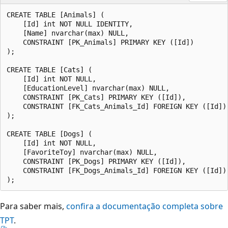
CREATE TABLE [Animals] (

    [Id] int NOT NULL IDENTITY,

    [Name] nvarchar(max) NULL,

    CONSTRAINT [PK_Animals] PRIMARY KEY ([Id])

);

CREATE TABLE [Cats] (

    [Id] int NOT NULL,

    [EducationLevel] nvarchar(max) NULL,

    CONSTRAINT [PK_Cats] PRIMARY KEY ([Id]),

    CONSTRAINT [FK_Cats_Animals_Id] FOREIGN KEY ([Id])
);

CREATE TABLE [Dogs] (

    [Id] int NOT NULL,

    [FavoriteToy] nvarchar(max) NULL,

    CONSTRAINT [PK_Dogs] PRIMARY KEY ([Id]),

    CONSTRAINT [FK_Dogs_Animals_Id] FOREIGN KEY ([Id])
Para saber mais,
confira a documentação completa sobre
TPT
.