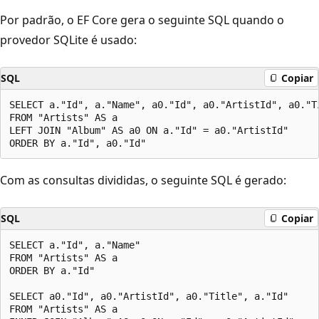
Por padrão, o EF Core gera o seguinte SQL quando o
provedor SQLite é usado:
SQL
Copiar
SELECT a."Id", a."Name", a0."Id", a0."ArtistId", a0."Ti
FROM "Artists" AS a

LEFT JOIN "Album" AS a0 ON a."Id" = a0."ArtistId"

Com as consultas divididas, o seguinte SQL é gerado:
SQL
Copiar
SELECT a."Id", a."Name"

FROM "Artists" AS a

ORDER BY a."Id"

SELECT a0."Id", a0."ArtistId", a0."Title", a."Id"

FROM "Artists" AS a
