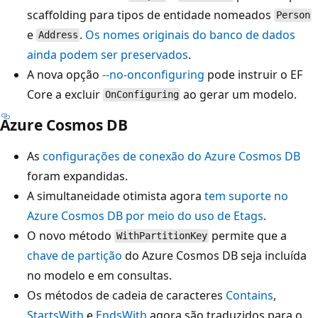
scaffolding para tipos de entidade nomeados
Person
e
.
Os nomes originais do banco de dados
Address
ainda podem ser preservados
.
A nova opção
--no-onconfiguring
pode instruir o EF
Core a excluir
ao gerar um modelo.
OnConfiguring
Azure Cosmos DB
As
configurações de conexão do Azure Cosmos DB
foram expandidas.
A simultaneidade otimista agora
tem suporte no
Azure Cosmos DB por meio do uso de Etags
.
O novo método
permite que a
WithPartitionKey
chave de partição
do Azure Cosmos DB seja incluída
no modelo e em consultas.
Os métodos de cadeia de caracteres
Contains
,
StartsWith
e
EndsWith
agora são traduzidos para o