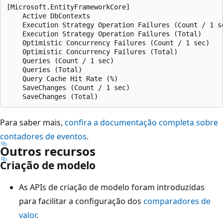
[Microsoft.EntityFrameworkCore]

    Active DbContexts                                  
    Execution Strategy Operation Failures (Count / 1 se
    Execution Strategy Operation Failures (Total)      
    Optimistic Concurrency Failures (Count / 1 sec)    
    Optimistic Concurrency Failures (Total)            
    Queries (Count / 1 sec)                            
    Queries (Total)                                    
    Query Cache Hit Rate (%)                           
    SaveChanges (Count / 1 sec)                        
Para saber mais,
confira a documentação completa sobre
contadores de eventos
.
Outros recursos
Criação de modelo
As APIs de criação de modelo foram introduzidas
para facilitar a configuração dos
comparadores de
valor
.