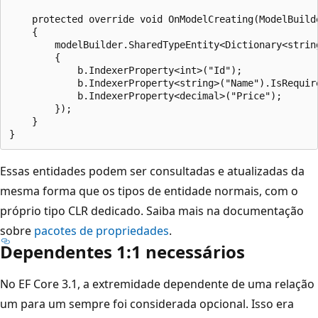
    protected override void OnModelCreating(ModelBuilde
    {

        modelBuilder.SharedTypeEntity<Dictionary<string
        {

            b.IndexerProperty<int>("Id");

            b.IndexerProperty<string>("Name").IsRequire
            b.IndexerProperty<decimal>("Price");

        });

    }

Essas entidades podem ser consultadas e atualizadas da
mesma forma que os tipos de entidade normais, com o
próprio tipo CLR dedicado. Saiba mais na documentação
sobre
pacotes de propriedades
.
Dependentes 1:1 necessários
No EF Core 3.1, a extremidade dependente de uma relação
um para um sempre foi considerada opcional. Isso era