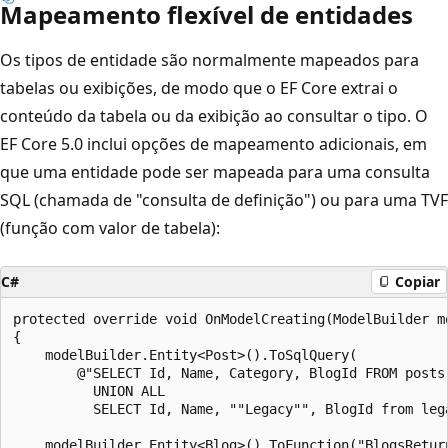
Mapeamento flexível de entidades
Os tipos de entidade são normalmente mapeados para
tabelas ou exibições, de modo que o EF Core extrai o
conteúdo da tabela ou da exibição ao consultar o tipo. O
EF Core 5.0 inclui opções de mapeamento adicionais, em
que uma entidade pode ser mapeada para uma consulta
SQL (chamada de "consulta de definição") ou para uma TVF
(função com valor de tabela):
C#
Copiar
protected override void OnModelCreating(ModelBuilder mo
{

    modelBuilder.Entity<Post>().ToSqlQuery(

        @"SELECT Id, Name, Category, BlogId FROM posts

          UNION ALL

          SELECT Id, Name, ""Legacy"", BlogId from lega
    modelBuilder.Entity<Blog>().ToFunction("BlogsReturn