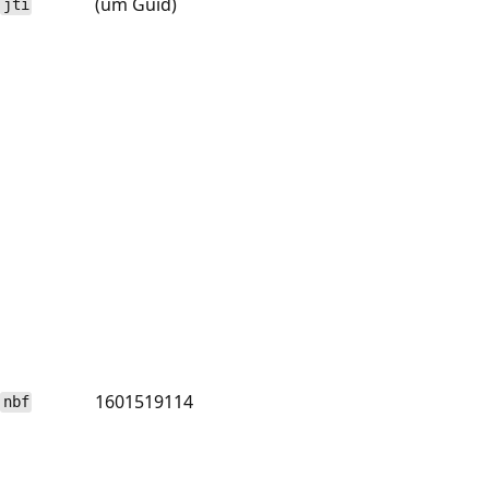
(um Guid)
jti
1601519114
nbf