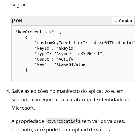
seguir.
JSON
Copiar
"keyCredentials": [

    {

        "customKeyIdentifier": "$base64Thumbprint"
        "keyId": "$keyid",

        "type": "AsymmetricX509Cert",

        "usage": "Verify",

        "key":  "$base64Value"

    }

Salve as edições no manifesto do aplicativo e, em
seguida, carregue-o na plataforma de identidade da
Microsoft.
A propriedade
tem vários valores,
keyCredentials
portanto, você pode fazer upload de vários