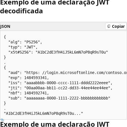
Exemplo de uma declaração JWT
decodificada
JSON
Copiar
{

  "alg": "PS256",

  "typ": "JWT",

  "x5t#S256": "A1bC2dE3fH4iJ5kL6mN7oP8qR9sT0u"

}

.

{

  "aud": "https: //login.microsoftonline.com/contoso.o
  "exp": 1484593341,

  "iss": "aaaabbbb-0000-cccc-1111-dddd2222eeee",

  "jti": "00aa00aa-bb11-cc22-dd33-44ee44ee44ee",

  "nbf": 1484592741,

  "sub": "aaaaaaaa-0000-1111-2222-bbbbbbbbbbbb"

}

.

Exemplo de uma declaração JWT