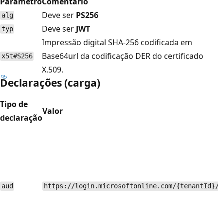
Parâmetro
Comentário
Deve ser
PS256
alg
Deve ser
JWT
typ
Impressão digital SHA-256 codificada em
Base64url da codificação DER do certificado
x5t#S256
X.509.
Declarações (carga)
Tipo de
Valor
declaração
aud
https://login.microsoftonline.com/{tenantId}