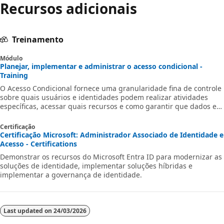
Recursos adicionais
Treinamento
Módulo
Planejar, implementar e administrar o acesso condicional -
Training
O Acesso Condicional fornece uma granularidade fina de controle
sobre quais usuários e identidades podem realizar atividades
específicas, acessar quais recursos e como garantir que dados e
sistemas sejam seguros, incluindo identidades de agente de IA
gerenciadas por meio da ID do Agente do Microsoft Entra.
Certificação
Certificação Microsoft: Administrador Associado de Identidade e
Acesso - Certifications
Demonstrar os recursos do Microsoft Entra ID para modernizar as
soluções de identidade, implementar soluções híbridas e
implementar a governança de identidade.
Last updated on
24/03/2026