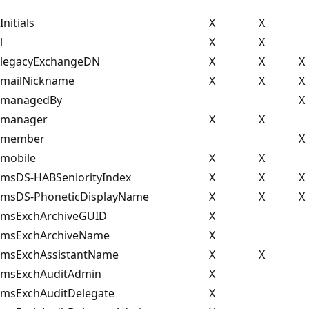
Initials
X
X
l
X
X
legacyExchangeDN
X
X
X
mailNickname
X
X
X
managedBy
X
manager
X
X
member
X
mobile
X
X
msDS-HABSeniorityIndex
X
X
X
msDS-PhoneticDisplayName
X
X
X
msExchArchiveGUID
X
msExchArchiveName
X
msExchAssistantName
X
X
msExchAuditAdmin
X
msExchAuditDelegate
X