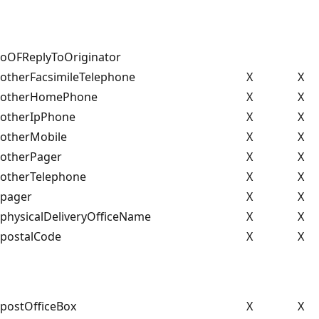
oOFReplyToOriginator
otherFacsimileTelephone
X
X
otherHomePhone
X
X
otherIpPhone
X
X
otherMobile
X
X
otherPager
X
X
otherTelephone
X
X
pager
X
X
physicalDeliveryOfficeName
X
X
postalCode
X
X
postOfficeBox
X
X