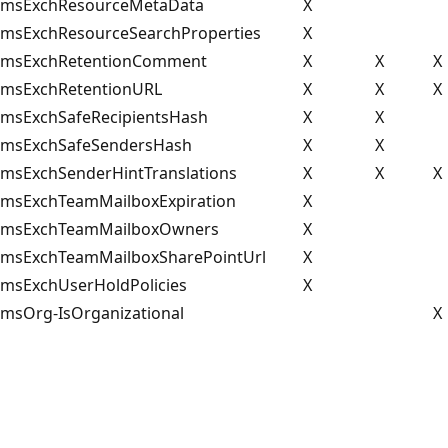
msExchResourceMetaData
X
msExchResourceSearchProperties
X
msExchRetentionComment
X
X
X
msExchRetentionURL
X
X
X
msExchSafeRecipientsHash
X
X
msExchSafeSendersHash
X
X
msExchSenderHintTranslations
X
X
X
msExchTeamMailboxExpiration
X
msExchTeamMailboxOwners
X
msExchTeamMailboxSharePointUrl
X
msExchUserHoldPolicies
X
msOrg-IsOrganizational
X