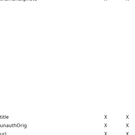
title
X
X
unauthOrig
X
X
url
X
X