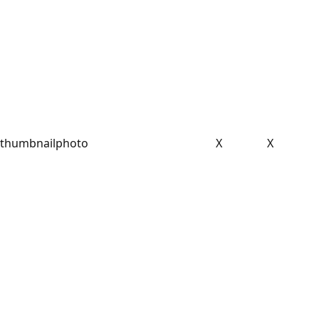
thumbnailphoto
X
X