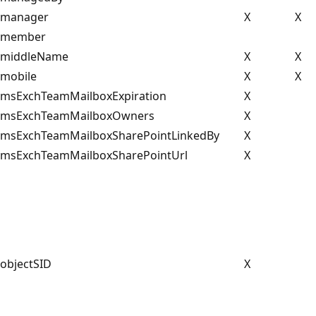
manager
X
X
member
middleName
X
X
mobile
X
X
msExchTeamMailboxExpiration
X
msExchTeamMailboxOwners
X
msExchTeamMailboxSharePointLinkedBy
X
msExchTeamMailboxSharePointUrl
X
objectSID
X