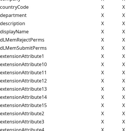
countryCode
X
X
department
X
X
description
X
X
displayName
X
X
dLMemRejectPerms
X
X
dLMemSubmitPerms
X
X
extensionAttribute1
X
X
extensionAttribute10
X
X
extensionAttribute11
X
X
extensionAttribute12
X
X
extensionAttribute13
X
X
extensionAttribute14
X
X
extensionAttribute15
X
X
extensionAttribute2
X
X
extensionAttribute3
X
X
extensionAttribute4
X
X