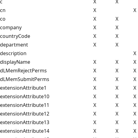
c
X
X
cn
X
X
co
X
X
company
X
X
countryCode
X
X
department
X
X
description
X
displayName
X
X
X
dLMemRejectPerms
X
X
X
dLMemSubmitPerms
X
X
X
extensionAttribute1
X
X
X
extensionAttribute10
X
X
X
extensionAttribute11
X
X
X
extensionAttribute12
X
X
X
extensionAttribute13
X
X
X
extensionAttribute14
X
X
X