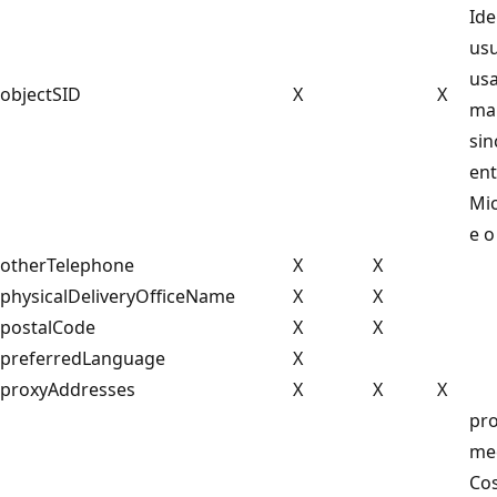
Ide
usu
us
objectSID
X
X
ma
sin
ent
Mic
e o
otherTelephone
X
X
physicalDeliveryOfficeName
X
X
postalCode
X
X
preferredLanguage
X
proxyAddresses
X
X
X
pr
me
Co