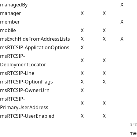
managedBy
X
manager
X
X
member
X
mobile
X
X
msExchHideFromAddressLists
X
X
X
msRTCSIP-ApplicationOptions
X
msRTCSIP-
X
X
DeploymentLocator
msRTCSIP-Line
X
X
msRTCSIP-OptionFlags
X
X
msRTCSIP-OwnerUrn
X
msRTCSIP-
X
X
PrimaryUserAddress
msRTCSIP-UserEnabled
X
X
pr
me