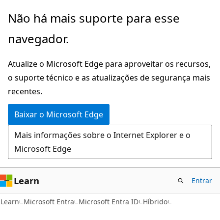
Pular
Não há mais suporte para esse
para
navegador.
o
conteúdo
Atualize o Microsoft Edge para aproveitar os recursos,
principal
o suporte técnico e as atualizações de segurança mais
recentes.
Baixar o Microsoft Edge
Mais informações sobre o Internet Explorer e o
Microsoft Edge
Learn
Entrar
Learn
Microsoft Entra
Microsoft Entra ID
Híbrido