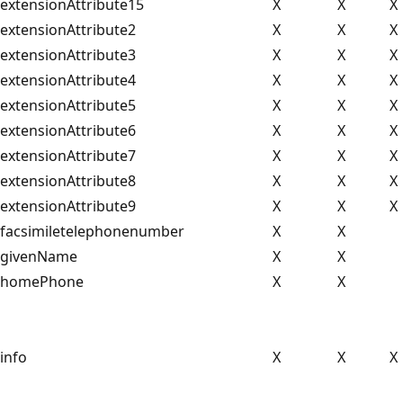
extensionAttribute15
X
X
X
extensionAttribute2
X
X
X
extensionAttribute3
X
X
X
extensionAttribute4
X
X
X
extensionAttribute5
X
X
X
extensionAttribute6
X
X
X
extensionAttribute7
X
X
X
extensionAttribute8
X
X
X
extensionAttribute9
X
X
X
facsimiletelephonenumber
X
X
givenName
X
X
homePhone
X
X
info
X
X
X