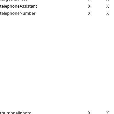
telephoneAssistant
X
X
telephoneNumber
X
X
thumbnailphoto
X
X