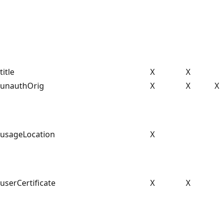
title
X
X
unauthOrig
X
X
X
usageLocation
X
userCertificate
X
X