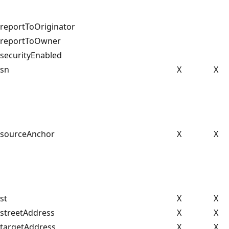
reportToOriginator
reportToOwner
securityEnabled
sn
X
X
sourceAnchor
X
X
st
X
X
streetAddress
X
X
targetAddress
X
X