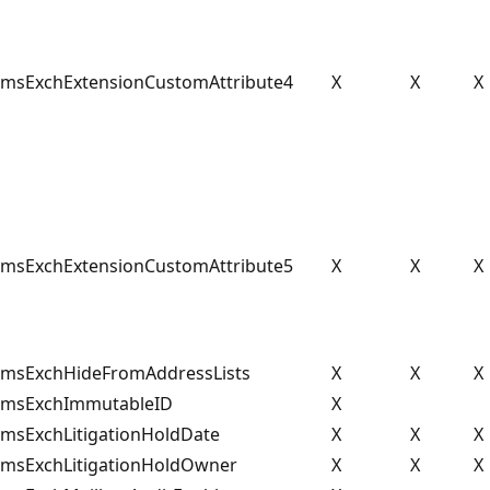
msExchExtensionCustomAttribute4
X
X
X
msExchExtensionCustomAttribute5
X
X
X
msExchHideFromAddressLists
X
X
X
msExchImmutableID
X
msExchLitigationHoldDate
X
X
X
msExchLitigationHoldOwner
X
X
X