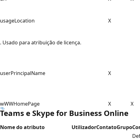
usageLocation
X
. Usado para atribuição de licença.
userPrincipalName
X
wWWHomePage
X
X
Teams e Skype for Business Online
Nome do atributo
Utilizador
Contato
Grupo
Co
De