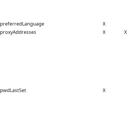
preferredLanguage
X
proxyAddresses
X
X
pwdLastSet
X