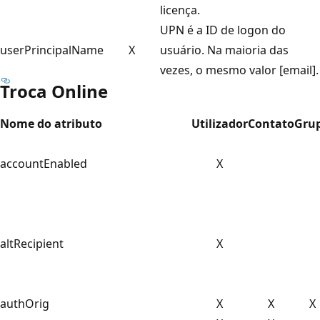
licença.
UPN é a ID de logon do
userPrincipalName
X
usuário. Na maioria das
vezes, o mesmo valor [email].
Troca Online
Nome do atributo
Utilizador
Contato
Gru
accountEnabled
X
altRecipient
X
authOrig
X
X
X