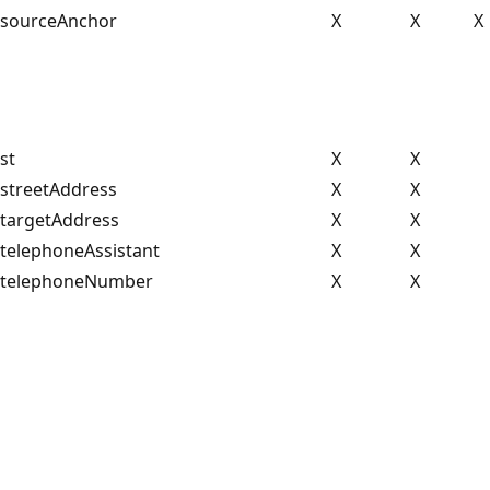
sourceAnchor
X
X
X
st
X
X
streetAddress
X
X
targetAddress
X
X
telephoneAssistant
X
X
telephoneNumber
X
X