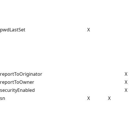
pwdLastSet
X
reportToOriginator
X
reportToOwner
X
securityEnabled
X
sn
X
X