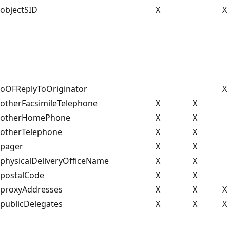
objectSID
X
X
oOFReplyToOriginator
X
otherFacsimileTelephone
X
X
otherHomePhone
X
X
otherTelephone
X
X
pager
X
X
physicalDeliveryOfficeName
X
X
postalCode
X
X
proxyAddresses
X
X
X
publicDelegates
X
X
X