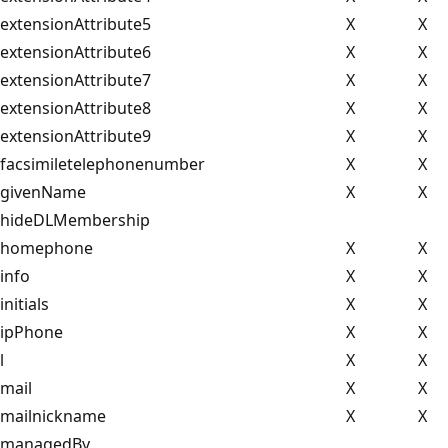
extensionAttribute5
X
X
extensionAttribute6
X
X
extensionAttribute7
X
X
extensionAttribute8
X
X
extensionAttribute9
X
X
facsimiletelephonenumber
X
X
givenName
X
X
hideDLMembership
homephone
X
X
info
X
X
initials
X
X
ipPhone
X
X
l
X
X
mail
X
X
mailnickname
X
X
managedBy