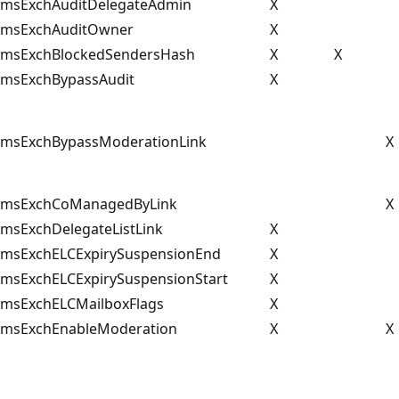
msExchAuditDelegateAdmin
X
msExchAuditOwner
X
msExchBlockedSendersHash
X
X
msExchBypassAudit
X
msExchBypassModerationLink
X
msExchCoManagedByLink
X
msExchDelegateListLink
X
msExchELCExpirySuspensionEnd
X
msExchELCExpirySuspensionStart
X
msExchELCMailboxFlags
X
msExchEnableModeration
X
X