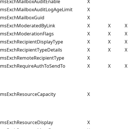
msExchMailboxAuditEnable
X
msExchMailboxAuditLogAgeLimit
X
msExchMailboxGuid
X
msExchModeratedByLink
X
X
X
msExchModerationFlags
X
X
X
msExchRecipientDisplayType
X
X
X
msExchRecipientTypeDetails
X
X
X
msExchRemoteRecipientType
X
msExchRequireAuthToSendTo
X
X
X
msExchResourceCapacity
X
msExchResourceDisplay
X