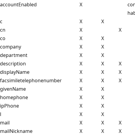
accountEnabled
X
con
hab
c
X
X
cn
X
X
co
X
X
company
X
X
department
X
X
description
X
X
X
displayName
X
X
X
facsimiletelephonenumber
X
X
X
givenName
X
X
homephone
X
X
ipPhone
X
X
l
X
X
mail
X
X
X
mailNickname
X
X
X