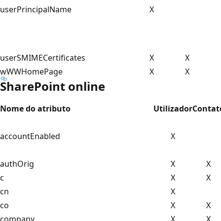
userPrincipalName
X
userSMIMECertificates
X
X
wWWHomePage
X
X
SharePoint online
Nome do atributo
Utilizador
Contat
accountEnabled
X
authOrig
X
X
c
X
X
cn
X
co
X
X
company
X
X