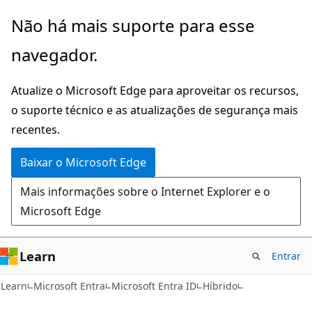
Pular
Não há mais suporte para esse
para
navegador.
o
conteúdo
Atualize o Microsoft Edge para aproveitar os recursos,
principal
o suporte técnico e as atualizações de segurança mais
recentes.
Baixar o Microsoft Edge
Mais informações sobre o Internet Explorer e o
Microsoft Edge
Learn
Entrar
Learn
Microsoft Entra
Microsoft Entra ID
Híbrido