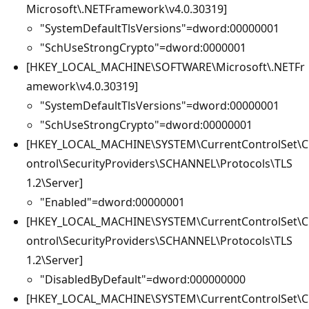
Microsoft\.NETFramework\v4.0.30319]
"SystemDefaultTlsVersions"=dword:00000001
"SchUseStrongCrypto"=dword:0000001
[HKEY_LOCAL_MACHINE\SOFTWARE\Microsoft\.NETFr
amework\v4.0.30319]
"SystemDefaultTlsVersions"=dword:00000001
"SchUseStrongCrypto"=dword:00000001
[HKEY_LOCAL_MACHINE\SYSTEM\CurrentControlSet\C
ontrol\SecurityProviders\SCHANNEL\Protocols\TLS
1.2\Server]
"Enabled"=dword:00000001
[HKEY_LOCAL_MACHINE\SYSTEM\CurrentControlSet\C
ontrol\SecurityProviders\SCHANNEL\Protocols\TLS
1.2\Server]
"DisabledByDefault"=dword:000000000
[HKEY_LOCAL_MACHINE\SYSTEM\CurrentControlSet\C