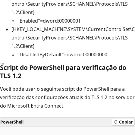
ontrol\SecurityProviders\SCHANNEL\Protocols\TLS
1.2\Client]
"Enabled"=dword:00000001
[HKEY_LOCAL_MACHINE\SYSTEM\CurrentControlSet\C
ontrol\SecurityProviders\SCHANNEL\Protocols\TLS
1.2\Client]
"DisabledByDefault"=dword:000000000
Script do PowerShell para verificação do
TLS 1.2
Você pode usar o seguinte script do PowerShell para a
verificação das configurações atuais do TLS 1.2 no servidor
do Microsoft Entra Connect.
PowerShell
Copiar