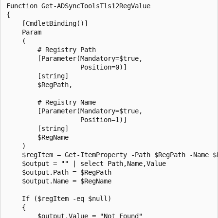
Function Get-ADSyncToolsTls12RegValue

{

    [CmdletBinding()]

    Param

    (

        # Registry Path

        [Parameter(Mandatory=$true,

                   Position=0)]

        [string]

        $RegPath,

        # Registry Name

        [Parameter(Mandatory=$true,

                   Position=1)]

        [string]

        $RegName

    )

    $regItem = Get-ItemProperty -Path $RegPath -Name $R
    $output = "" | select Path,Name,Value

    $output.Path = $RegPath

    $output.Name = $RegName

    If ($regItem -eq $null)

    {

        $output.Value = "Not Found"
