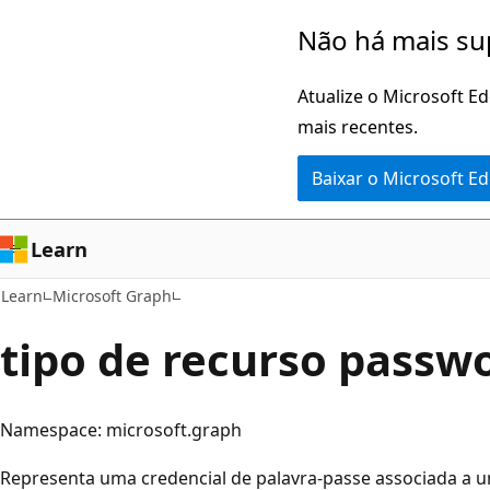
Pular
Não há mais su
para
o
Atualize o Microsoft E
conteúdo
mais recentes.
principal
Baixar o Microsoft E
Learn
Learn
Microsoft Graph
tipo de recurso passw
Namespace: microsoft.graph
Representa uma credencial de palavra-passe associada a u