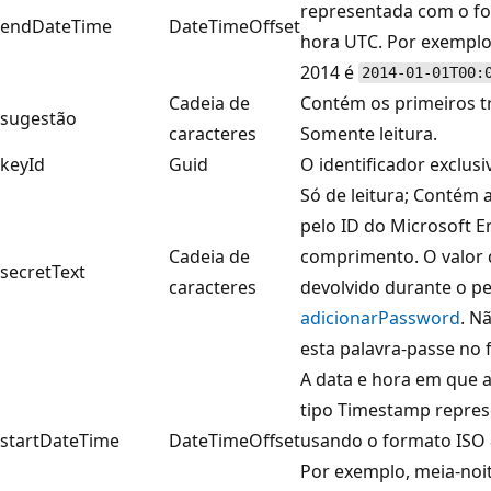
representada com o fo
endDateTime
DateTimeOffset
hora UTC. Por exemplo
2014 é
2014-01-01T00:
Cadeia de
Contém os primeiros tr
sugestão
caracteres
Somente leitura.
keyId
Guid
O identificador exclusi
Só de leitura; Contém 
pelo ID do Microsoft E
Cadeia de
comprimento. O valor 
secretText
caracteres
devolvido durante o pe
adicionarPassword
. N
esta palavra-passe no 
A data e hora em que a
tipo Timestamp repres
startDateTime
DateTimeOffset
usando o formato ISO 
Por exemplo, meia-noit