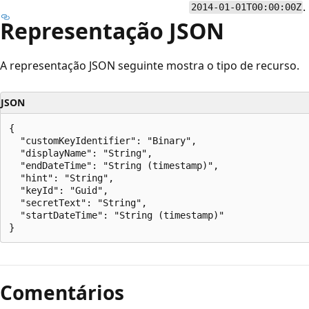
.
2014-01-01T00:00:00Z
Representação JSON
A representação JSON seguinte mostra o tipo de recurso.
JSON
{

  "customKeyIdentifier": "Binary",

  "displayName": "String",

  "endDateTime": "String (timestamp)",

  "hint": "String",

  "keyId": "Guid",

  "secretText": "String",

  "startDateTime": "String (timestamp)"

Modo
de
Comentários
leitura