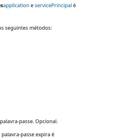
es
application
e
servicePrincipal
é
e os seguintes métodos:
palavra-passe. Opcional.
 palavra-passe expira é