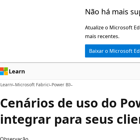
Pular
Não há mais su
para
o
Atualize o Microsoft E
conteúdo
mais recentes.
principal
Baixar o Microsoft E
Learn
Learn
Microsoft Fabric
Power BI
Cenários de uso do Po
integrar para seus cli
Observação