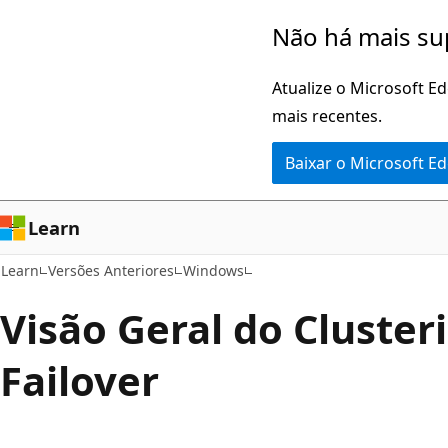
Pular
Não há mais su
para
o
Atualize o Microsoft E
conteúdo
mais recentes.
principal
Baixar o Microsoft E
Learn
Learn
Versões Anteriores
Windows
Visão Geral do Cluster
Failover