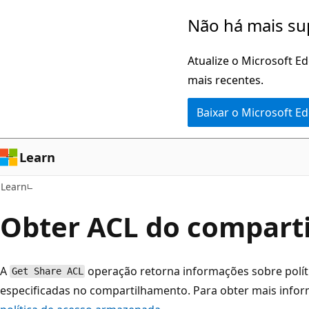
Pular
Não há mais su
para
o
Atualize o Microsoft E
conteúdo
mais recentes.
principal
Baixar o Microsoft E
Learn
Learn
Obter ACL do compart
A
operação retorna informações sobre polí
Get Share ACL
especificadas no compartilhamento. Para obter mais info