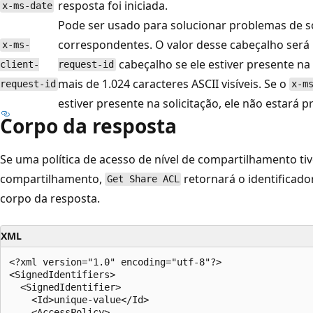
resposta foi iniciada.
x-ms-date
Pode ser usado para solucionar problemas de so
correspondentes. O valor desse cabeçalho será 
x-ms-
cabeçalho se ele estiver presente na 
client-
request-id
mais de 1.024 caracteres ASCII visíveis. Se o
request-id
x-m
estiver presente na solicitação, ele não estará 
Corpo da resposta
Se uma política de acesso de nível de compartilhamento tiv
compartilhamento,
retornará o identificado
Get Share ACL
corpo da resposta.
XML
<?xml version="1.0" encoding="utf-8"?>  

<SignedIdentifiers>  

  <SignedIdentifier>  

    <Id>unique-value</Id>  

    <AccessPolicy>  
