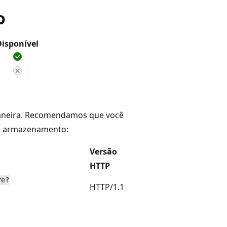
o
Disponível
maneira. Recomendamos que você
e armazenamento:
Versão
HTTP
re?
HTTP/1.1