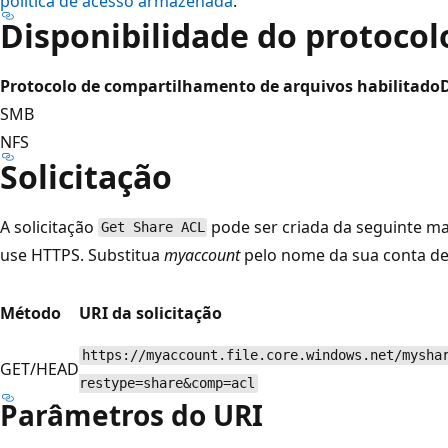
política de acesso armazenada
.
Disponibilidade do protocol
Protocolo de compartilhamento de arquivos habilitado
SMB
NFS
Solicitação
A solicitação
pode ser criada da seguinte 
Get Share ACL
use HTTPS. Substitua
myaccount
pelo nome da sua conta d
Método
URI da solicitação
https://myaccount.file.core.windows.net/mysha
GET/HEAD
restype=share&comp=acl
Parâmetros do URI