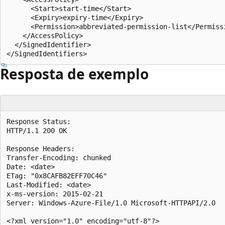
      <Start>start-time</Start>  

      <Expiry>expiry-time</Expiry>  

      <Permission>abbreviated-permission-list</Permissi
    </AccessPolicy>  

  </SignedIdentifier>  

Resposta de exemplo
Response Status:  

HTTP/1.1 200 OK  

Response Headers:  

Transfer-Encoding: chunked  

Date: <date>  

ETag: "0x8CAFB82EFF70C46"  

Last-Modified: <date>  

x-ms-version: 2015-02-21  

Server: Windows-Azure-File/1.0 Microsoft-HTTPAPI/2.0  

<?xml version="1.0" encoding="utf-8"?>  
