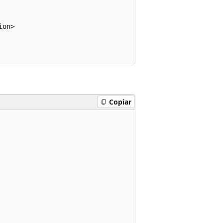
on>  

Copiar