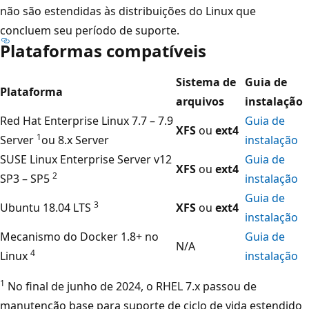
não são estendidas às distribuições do Linux que
concluem seu período de suporte.
Plataformas compatíveis
Sistema de
Guia de
Plataforma
arquivos
instalação
Red Hat Enterprise Linux 7.7 – 7.9
Guia de
XFS
ou
ext4
1
Server
ou 8.x Server
instalação
SUSE Linux Enterprise Server v12
Guia de
XFS
ou
ext4
2
SP3 – SP5
instalação
Guia de
3
Ubuntu 18.04 LTS
XFS
ou
ext4
instalação
Mecanismo do Docker 1.8+ no
Guia de
N/A
4
Linux
instalação
1
No final de junho de 2024, o RHEL 7.x passou de
manutenção base para suporte de ciclo de vida estendido