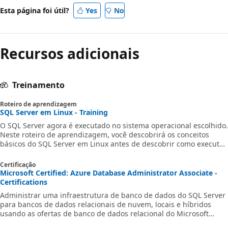
Esta página foi útil?
Yes
No
Recursos adicionais
Treinamento
Roteiro de aprendizagem
SQL Server em Linux - Training
O SQL Server agora é executado no sistema operacional escolhido.
Neste roteiro de aprendizagem, você descobrirá os conceitos
básicos do SQL Server em Linux antes de descobrir como executar
contêineres do SQL Server em Linux e implantá-lo. Em seguida,
você aprenderá a ajustar automaticamente a implantação do SQL
Certificação
Server em Linux.
Microsoft Certified: Azure Database Administrator Associate -
Certifications
Administrar uma infraestrutura de banco de dados do SQL Server
para bancos de dados relacionais de nuvem, locais e híbridos
usando as ofertas de banco de dados relacional do Microsoft
PaaS.