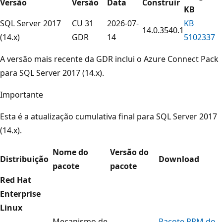
Versão
Versão
Data
Construir
KB
SQL Server 2017
CU 31
2026-07-
KB
14.0.3540.1
(14.x)
GDR
14
5102337
A versão mais recente da GDR inclui o Azure Connect Pack
para SQL Server 2017 (14.x).
Importante
Esta é a atualização cumulativa final para SQL Server 2017
(14.x).
Nome do
Versão do
Distribuição
Download
pacote
pacote
Red Hat
Enterprise
Linux
Mecanismo de
Pacote RPM do