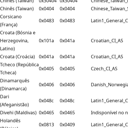
Chinês (Taiwan)
0x30404
0x30404
Chinese_Taiwan
Chinês (Taiwan)
0x0404
0x0404
Chinese_Taiwan_
Corsicano
0x0483
0x0483
Latin1_General_C
(França)
Croata (Bósnia e
Herzegovina,
0x101a
0x041a
Croatian_CI_AS
Latino)
Croata (Croácia)
0x041a
0x041a
Croatian_CI_AS
Tcheco (República
0x0405
0x0405
Czech_CI_AS
Tcheca)
Dinamarquês
0x0406
0x0406
Danish_Norwegi
(Dinamarca)
Dari
0x048c
0x048c
Latin1_General_C
(Afeganistão)
Divehi (Maldivas)
0x0465
0x0465
Indisponível no n
Holandês
0x0813
0x0409
Latin1_General_C