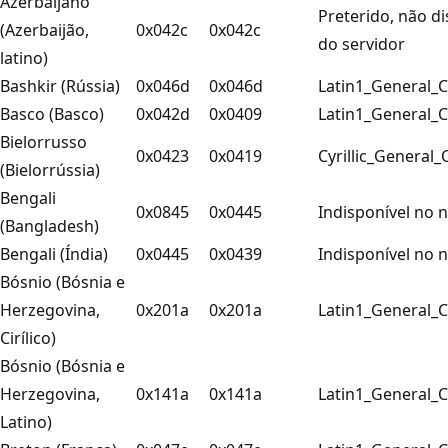
Azerbaijano
Preterido, não di
(Azerbaijão,
0x042c
0x042c
do servidor
latino)
Bashkir (Rússia)
0x046d
0x046d
Latin1_General_C
Basco (Basco)
0x042d
0x0409
Latin1_General_C
Bielorrusso
0x0423
0x0419
Cyrillic_General_
(Bielorrússia)
Bengali
0x0845
0x0445
Indisponível no n
(Bangladesh)
Bengali (Índia)
0x0445
0x0439
Indisponível no n
Bósnio (Bósnia e
Herzegovina,
0x201a
0x201a
Latin1_General_C
Cirílico)
Bósnio (Bósnia e
Herzegovina,
0x141a
0x141a
Latin1_General_C
Latino)