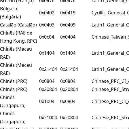
Breton (França)
0x047e
0x047e
Latin1_General_C
Búlgaro
0x0402
0x0419
Cyrillic_General_
(Bulgária)
Catalão (Catalão)
0x0403
0x0409
Latin1_General_C
Chinês (RAE de
0x0c04
0x0404
Chinese_Taiwan_
Hong Kong, RPC)
Chinês (Macau
0x1404
0x1404
Latin1_General_C
RAE)
Chinês (Macau
0x21404
0x21404
Latin1_General_C
RAE)
Chinês (PRC)
0x0804
0x0804
Chinese_PRC_CI_
Chinês (PRC)
0x20804
0x20804
Chinese_PRC_Str
Chinês
0x1004
0x0804
Chinese_PRC_CI_
(Cingapura)
Chinês
0x21004
0x20804
Chinese_PRC_Str
(Cingapura)