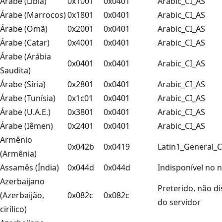
Árabe (Líbia)
0x1001
0x0401
Arabic_CI_AS
Árabe (Marrocos)
0x1801
0x0401
Arabic_CI_AS
Árabe (Omã)
0x2001
0x0401
Arabic_CI_AS
Árabe (Catar)
0x4001
0x0401
Arabic_CI_AS
Árabe (Arábia
0x0401
0x0401
Arabic_CI_AS
Saudita)
Árabe (Síria)
0x2801
0x0401
Arabic_CI_AS
Árabe (Tunísia)
0x1c01
0x0401
Arabic_CI_AS
Árabe (U.A.E.)
0x3801
0x0401
Arabic_CI_AS
Árabe (Iêmen)
0x2401
0x0401
Arabic_CI_AS
Armênio
0x042b
0x0419
Latin1_General_C
(Armênia)
Assamês (Índia)
0x044d
0x044d
Indisponível no n
Azerbaijano
Preterido, não di
(Azerbaijão,
0x082c
0x082c
do servidor
cirílico)