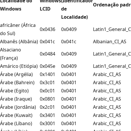
Localidade do
Windows
(Identificador
Ordenação pad
Windows
LCID
de
Localidade)
africâner (África
0x0436
0x0409
Latin1_General_C
do Sul)
Albanês (Albânia)
0x041c
0x041c
Albanian_CI_AS
Alsaciano
0x0484
0x0409
Latin1_General_C
(França)
Amárico (Etiópia)
0x045e
0x0409
Latin1_General_C
Árabe (Argélia)
0x1401
0x0401
Arabic_CI_AS
Árabe (Bahrein)
0x3c01
0x0401
Arabic_CI_AS
Árabe (Egito)
0x0c01
0x0401
Arabic_CI_AS
Árabe (Iraque)
0x0801
0x0401
Arabic_CI_AS
Árabe (Jordânia)
0x2c01
0x0401
Arabic_CI_AS
Árabe (Kuwait)
0x3401
0x0401
Arabic_CI_AS
Árabe (Líbano)
0x3001
0x0401
Arabic_CI_AS