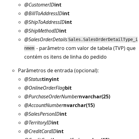
@CustomerID
int
@BillToAddressID
int
@ShipToAddressID
int
@ShipMethodID
int
@SalesOrderDetails
Sales.SalesOrderDetailType_i
- parâmetro com valor de tabela (TVP) que
nmem
contém os itens de linha do pedido
Parâmetros de entrada (opcional):
@Status
tinyint
@OnlineOrderFlag
bit
@PurchaseOrderNumber
nvarchar(25)
@AccountNumber
nvarchar(15)
@SalesPersonID
int
@TerritoryID
int
@CreditCardID
int