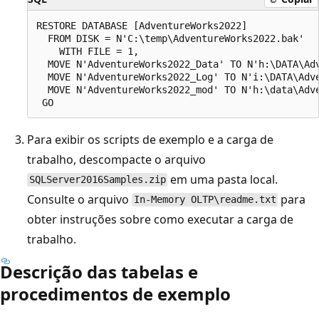
RESTORE DATABASE [AdventureWorks2022]

  FROM DISK = N'C:\temp\AdventureWorks2022.bak'

    WITH FILE = 1,

  MOVE N'AdventureWorks2022_Data' TO N'h:\DATA\Adv
  MOVE N'AdventureWorks2022_Log' TO N'i:\DATA\Adve
  MOVE N'AdventureWorks2022_mod' TO N'h:\data\Adve
Para exibir os scripts de exemplo e a carga de
trabalho, descompacte o arquivo
em uma pasta local.
SQLServer2016Samples.zip
Consulte o arquivo
para
In-Memory OLTP\readme.txt
obter instruções sobre como executar a carga de
trabalho.
Descrição das tabelas e
procedimentos de exemplo