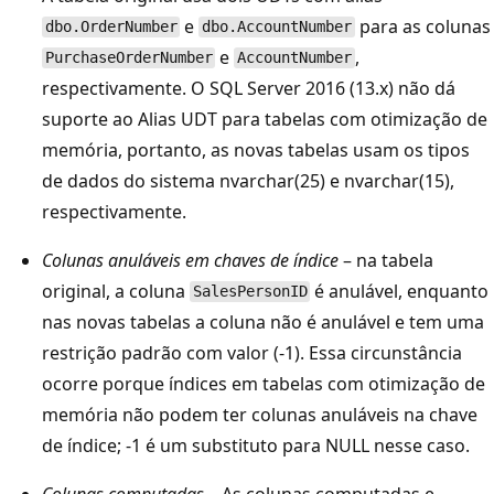
e
para as colunas
dbo.OrderNumber
dbo.AccountNumber
e
,
PurchaseOrderNumber
AccountNumber
respectivamente. O SQL Server 2016 (13.x) não dá
suporte ao Alias UDT para tabelas com otimização de
memória, portanto, as novas tabelas usam os tipos
de dados do sistema nvarchar(25) e nvarchar(15),
respectivamente.
Colunas anuláveis em chaves de índice
– na tabela
original, a coluna
é anulável, enquanto
SalesPersonID
nas novas tabelas a coluna não é anulável e tem uma
restrição padrão com valor (-1). Essa circunstância
ocorre porque índices em tabelas com otimização de
memória não podem ter colunas anuláveis na chave
de índice; -1 é um substituto para NULL nesse caso.
Colunas computadas
– As colunas computadas e