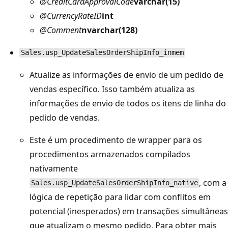
@CreditCardApprovalCode
varchar(15)
@CurrencyRateID
int
@Comment
nvarchar(128)
Sales.usp_UpdateSalesOrderShipInfo_inmem
Atualize as informações de envio de um pedido de
vendas específico. Isso também atualiza as
informações de envio de todos os itens de linha do
pedido de vendas.
Este é um procedimento de wrapper para os
procedimentos armazenados compilados
nativamente
, com a
Sales.usp_UpdateSalesOrderShipInfo_native
lógica de repetição para lidar com conflitos em
potencial (inesperados) em transações simultâneas
que atualizam o mesmo pedido. Para obter mais