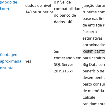
(Modo de
o nível de
dados de nível
junção dura
Lote)
compatibilidade
140 ou superior
runtime co
do banco de
base nas lin
dados 140
de entrada r
Forneça
estimativas
aproximada
Sim,
COUNT DISTI
Contagem
começando em
para cenário
aproximada
Yes
SQL Server
Big Data co
distinta
2019 (15.x)
benefício de
desempenho
baixo cons
de memória.
Calcule
rapidament