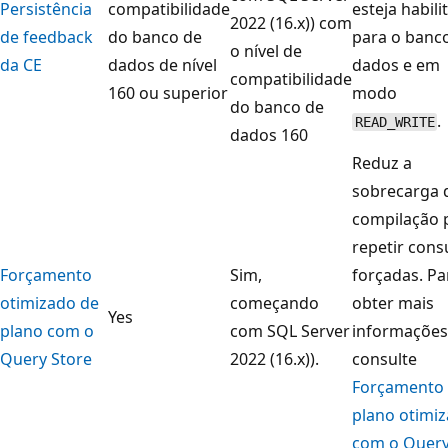
Persistência
compatibilidade
esteja habili
2022 (16.x)) com
de feedback
do banco de
para o banc
o nível de
da CE
dados de nível
dados e em
compatibilidade
160 ou superior
modo
do banco de
.
READ_WRITE
dados 160
Reduz a
sobrecarga 
compilação 
repetir cons
Forçamento
Sim,
forçadas. Pa
otimizado de
começando
obter mais
Yes
plano com o
com SQL Server
informações
Query Store
2022 (16.x)).
consulte
Forçamento
plano otimi
com o Quer