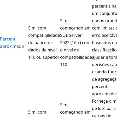
percentis pa
um conjunto
Sim,
dados gran
Sim, com
começando em
com limites 
compatibilidade
SQL Server
erro aceitáv
Percentil
do banco de
2022 (16.x) com
baseados e
aproximado
dados de nível
o nível de
classificaçã
110 ou superior
compatibilidade
ajudar a to
110
decisões ráp
usando funç
de agregaçã
percentil
aproximadas
Forneça o 
Sim,
de lote para
Sim, com
começando em
cargas de