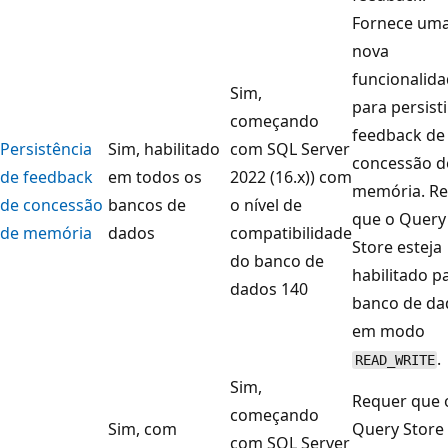
Fornece um
nova
funcionalid
Sim,
para persisti
começando
feedback de
Persistência
Sim, habilitado
com SQL Server
concessão d
de feedback
em todos os
2022 (16.x)) com
memória. R
de concessão
bancos de
o nível de
que o Query
de memória
dados
compatibilidade
Store esteja
do banco de
habilitado p
dados 140
banco de da
em modo
.
READ_WRITE
Sim,
Requer que 
começando
Sim, com
Query Store
com SQL Server