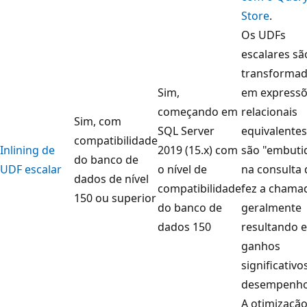
Store
.
Os UDFs
escalares sã
transforma
Sim,
em express
começando em
relacionais
Sim, com
SQL Server
equivalente
compatibilidade
Inlining de
2019 (15.x) com
são "embuti
do banco de
UDF escalar
o nível de
na consulta
dados de nível
compatibilidade
fez a chama
150 ou superior
do banco de
geralmente
dados 150
resultando 
ganhos
significativo
desempenho
A otimizaçã