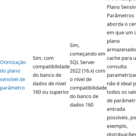
Plano Sensív
Parâmetros
aborda o ce
em que um 
plano
Sim,
armazenado
começando em
Sim, com
cache para 
Otimização
SQL Server
compatibilidade
consulta
do plano
2022 (16.x) com
do banco de
parametriza
sensível de
o nível de
dados de nível
não é ideal 
parâmetro
compatibilidade
160 ou superior
todos os val
do banco de
de parâmetr
dados 160
entrada
possíveis, p
exemplo,
distribuiçõe