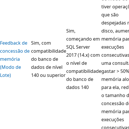
tiver operaç
que são
despejadas 
Sim,
disco, aume
começando em
memória pa
Feedback de
Sim, com
SQL Server
execuções
concessão de
compatibilidade
2017 (14.x) com
consecutivas
memória
do banco de
o nível de
uma consult
(Modo de
dados de nível
compatibilidade
gastar > 50%
Lote)
140 ou superior
do banco de
memória al
dados 140
para ela, re
o tamanho 
concessão d
memória pa
execuções
consecutivas