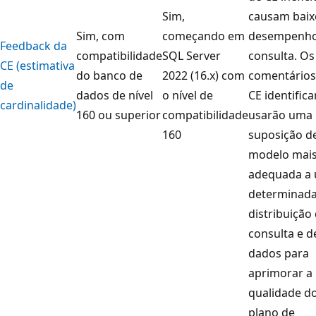
Sim,
causam baix
Sim, com
começando em
desempenho
Feedback da
compatibilidade
SQL Server
consulta. Os
CE (estimativa
do banco de
2022 (16.x) com
comentários
de
dados de nível
o nível de
CE identifica
cardinalidade)
160 ou superior
compatibilidade
usarão uma
160
suposição d
modelo mai
adequada a
determinad
distribuição
consulta e d
dados para
aprimorar a
qualidade d
plano de