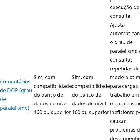
execução de
consulta.
Ajusta
automatica
o grau de
paralelismo 
consultas
repetidas de
Sim, com
Sim, com
modo a otim
Comentários
compatibilidade
compatibilidade
para cargas
de DOP (grau
do banco de
do banco de
trabalho em
de
dados de nível
dados de nível
o paralelism
paralelismo)
160 ou superior
160 ou superior
ineficiente 
causar
problemas 
desempenho