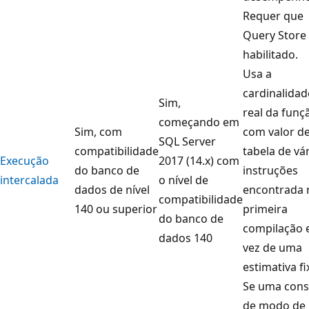
Requer que
Query Store 
habilitado.
Usa a
cardinalidad
Sim,
real da funç
começando em
Sim, com
com valor d
SQL Server
compatibilidade
tabela de vá
Execução
2017 (14.x) com
do banco de
instruções
intercalada
o nível de
dados de nível
encontrada 
compatibilidade
140 ou superior
primeira
do banco de
compilação
dados 140
vez de uma
estimativa fi
Se uma cons
de modo de 