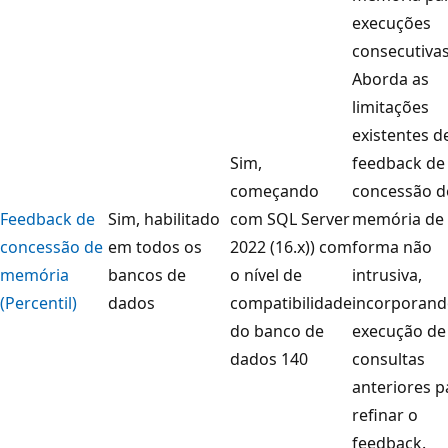
execuções
consecutivas
Aborda as
limitações
existentes d
Sim,
feedback de
começando
concessão d
Feedback de
Sim, habilitado
com SQL Server
memória de
concessão de
em todos os
2022 (16.x)) com
forma não
memória
bancos de
o nível de
intrusiva,
(Percentil)
dados
compatibilidade
incorporand
do banco de
execução de
dados 140
consultas
anteriores p
refinar o
feedback.