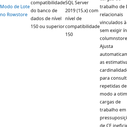
compatibilidade
SQL Server
Modo de Lote
trabalho de
do banco de
2019 (15.x) com
no Rowstore
relacionais
dados de nível
nível de
vinculados 
150 ou superior
compatibilidade
sem exigir í
150
columnstore
Ajusta
automatica
as estimativ
cardinalidad
para consult
repetidas de
modo a otim
cargas de
trabalho em
pressuposiç
de CE inefic