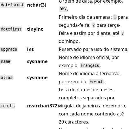
Ordem de data, por exemplo,
nchar(3)
dateformat
.
DMY
Primeiro dia da semana:
para
1
segunda-feira,
para terça-
2
tinyint
datefirst
feira e assim por diante, até
7
domingo.
int
Reservado para uso do sistema.
upgrade
Nome do idioma oficial, por
sysname
name
exemplo,
.
Français
Nome de idioma alternativo,
sysname
alias
por exemplo,
.
French
Lista de nomes de meses
completos separados por
nvarchar(372)
vírgula, de janeiro a dezembro,
months
com cada nome contendo até
20 caracteres.