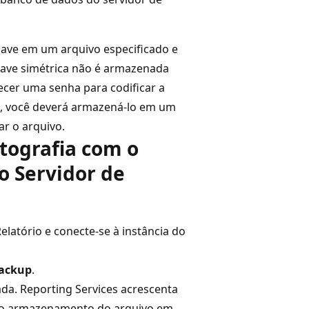
have em um arquivo especificado e
have simétrica não é armazenada
cer uma senha para codificar a
do, você deverá armazená-lo em um
r o arquivo.
tografia com o
o Servidor de
elatório e conecte-se à instância do
Backup
.
da. Reporting Services acrescenta
 o armazenamento do arquivo em