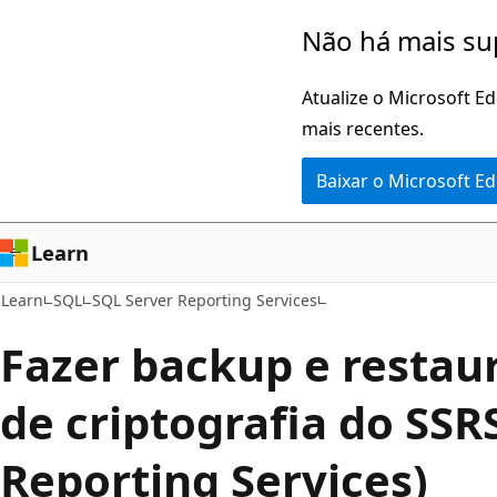
Pular
Não há mais su
para
o
Atualize o Microsoft E
conteúdo
mais recentes.
principal
Baixar o Microsoft E
Learn
Learn
SQL
SQL Server Reporting Services
Fazer backup e restau
de criptografia do SSR
Reporting Services)