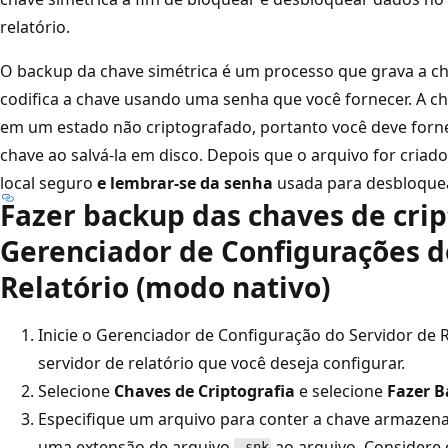
relatório.
O backup da chave simétrica é um processo que grava a c
codifica a chave usando uma senha que você fornecer. A c
em um estado não criptografado, portanto você deve forne
chave ao salvá-la em disco. Depois que o arquivo for cria
local seguro
e lembrar-se da senha
usada para desbloquea
Fazer backup das chaves de crip
Gerenciador de Configurações d
Relatório (modo nativo)
Inicie o Gerenciador de Configuração do Servidor de R
servidor de relatório que você deseja configurar.
Selecione
Chaves de Criptografia
e selecione
Fazer 
Especifique um arquivo para conter a chave armazena
uma extensão de arquivo
ao arquivo. Considere
.snk