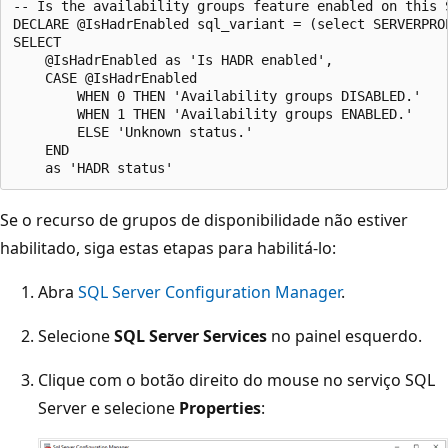
-- Is the availability groups feature enabled on this S
DECLARE @IsHadrEnabled sql_variant = (select SERVERPROP
SELECT

    @IsHadrEnabled as 'Is HADR enabled',

    CASE @IsHadrEnabled

        WHEN 0 THEN 'Availability groups DISABLED.'

        WHEN 1 THEN 'Availability groups ENABLED.'

        ELSE 'Unknown status.'

    END

Se o recurso de grupos de disponibilidade não estiver
habilitado, siga estas etapas para habilitá-lo:
Abra
SQL Server Configuration Manager
.
Selecione
SQL Server Services
no painel esquerdo.
Clique com o botão direito do mouse no serviço SQL
Server e selecione
Properties
: