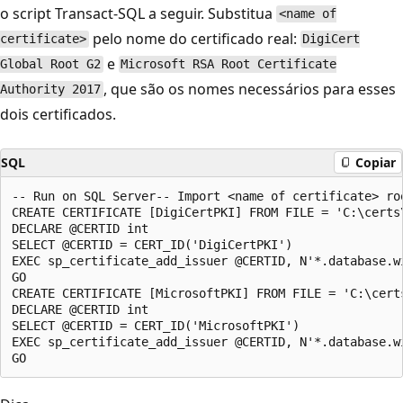
o script Transact-SQL a seguir. Substitua
<name of
pelo nome do certificado real:
certificate>
DigiCert
e
Global Root G2
Microsoft RSA Root Certificate
, que são os nomes necessários para esses
Authority 2017
dois certificados.
SQL
Copiar
-- Run on SQL Server-- Import <name of certificate> ro
CREATE CERTIFICATE [DigiCertPKI] FROM FILE = 'C:\certs\
DECLARE @CERTID int

SELECT @CERTID = CERT_ID('DigiCertPKI')

EXEC sp_certificate_add_issuer @CERTID, N'*.database.wi
GO

CREATE CERTIFICATE [MicrosoftPKI] FROM FILE = 'C:\cert
DECLARE @CERTID int

SELECT @CERTID = CERT_ID('MicrosoftPKI')

EXEC sp_certificate_add_issuer @CERTID, N'*.database.wi