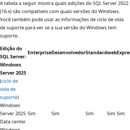
A tabela a seguir mostra quais edições do SQL Server 2022
(16.x) são compatíveis com quais versões do Windows.
Você também pode usar as informações de ciclo de vida
de suporte para ver se a sua versão do Windows tem
suporte.
Edição do
Enterprise
Desenvolvedor
Standard
web
Expre
SQL Server:
Windows
Server 2025
(
ciclo de
vida de
suporte
)
Windows
Server 2025
Sim
Sim
Sim
Sim
Sim
Data center
Windows