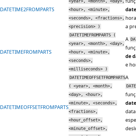
funç
<year>, <month>, <day>,
DATETIME2FROMPARTS
dat
<hour>, <minute>,
hora
<seconds>, <fractions>,
a pr
<precision> )
DATETIMEFROMPARTS (
A
DA
<year>, <month>, <day>,
funç
DATETIMEFROMPARTS
<hour>, <minute>,
de d
<seconds>,
e ho
<milliseconds> )
A
DATETIMEOFFSETFROMPARTS
( <year>, <month>,
DATE
funç
<day>, <hour>,
date
<minute>, <seconds>,
DATETIMEOFFSETFROMPARTS
data
<fractions>,
espe
<hour_offset>,
desl
<minute_offset>,