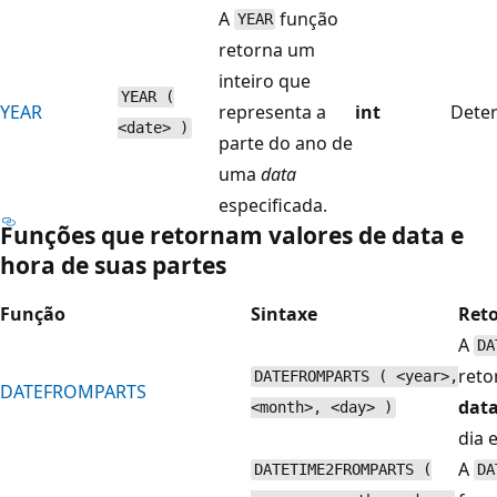
A
função
YEAR
retorna um
inteiro que
YEAR (
YEAR
representa a
int
Deter
<date> )
parte do ano de
uma
data
especificada.
Funções que retornam valores de data e
hora de suas partes
Função
Sintaxe
Reto
A
DA
reto
DATEFROMPARTS ( <year>,
DATEFROMPARTS
dat
<month>, <day> )
dia 
A
DATETIME2FROMPARTS (
DA