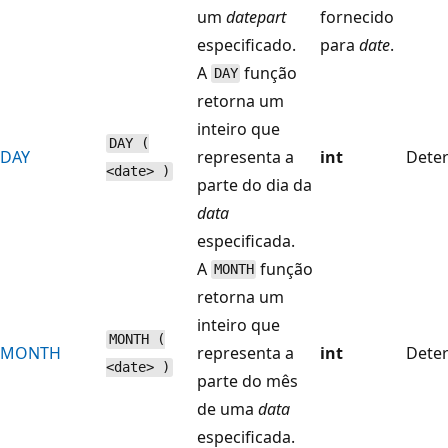
um
datepart
fornecido
especificado.
para
date
.
A
função
DAY
retorna um
inteiro que
DAY (
DAY
representa a
int
Deter
<date> )
parte do dia da
data
especificada.
A
função
MONTH
retorna um
inteiro que
MONTH (
MONTH
representa a
int
Deter
<date> )
parte do mês
de uma
data
especificada.