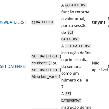
A
@@DATEFIRST
função retorna
o valor atual,
@@DATEFIRST
tinyint
@@DATEFIRST
para a sessão,
de
SET
.
DATEFIRST
A
SET DATEFIRST
instrução define
SET DATEFIRST {
o primeiro dia
ou
Não
*number* }
SET DATEFIRST
da semana
aplicável
SET DATEFIRST {
como um
*@number_var* }
número de 1 a
7.
A
SET
DATEFORMAT
instrução define