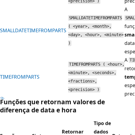
prec
<precision> )
A
SMALLDATETIMEFROMPARTS
SMAL
funç
( <year>, <month>,
SMALLDATETIMEFROMPARTS
sma
<day>, <hour>, <minute>
data
)
espe
A
TI
TIMEFROMPARTS ( <hour>,
reto
<minute>, <seconds>,
TIMEFROMPARTS
tem
<fractions>,
espe
<precision> )
prec
Funções que retornam valores de
diferença de data e hora
Tipo de
Retornar
dados