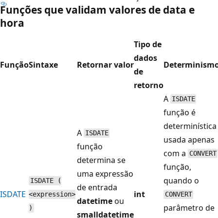
Funções que validam valores de data e
hora
Tipo de
dados
Função
Sintaxe
Retornar valor
Determinism
de
retorno
A
ISDATE
função é
determinística
A
ISDATE
usada apenas
função
com a
CONVERT
determina se
função,
uma expressão
quando o
ISDATE (
de entrada
ISDATE
int
<expression>
CONVERT
datetime
ou
parâmetro de
)
smalldatetime