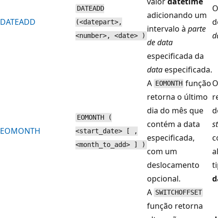
valor
datetime
O
DATEADD
adicionando um
DATEADD
d
(<datepart>,
intervalo à
parte
d
<number>, <date> )
de data
especificada da
data
especificada.
A
função
O
EOMONTH
retorna o último
r
dia do mês que
d
EOMONTH (
contém a data
s
EOMONTH
<start_date> [ ,
especificada,
c
<month_to_add> ] )
com um
a
deslocamento
t
opcional.
d
A
SWITCHOFFSET
função retorna