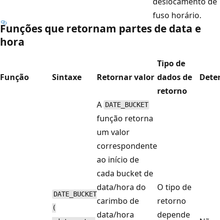
deslocamento de
fuso horário.
Funções que retornam partes de data e
hora
Tipo de
Função
Sintaxe
Retornar valor
dados de
Dete
retorno
A
DATE_BUCKET
função retorna
um valor
correspondente
ao início de
cada bucket de
data/hora do
O tipo de
DATE_BUCKET
carimbo de
retorno
(
data/hora
depende