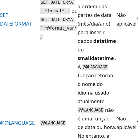
SET DATEFORMAT
a ordem das
ou
{ *format* }
SET
partes de data
Não
SET DATEFORMAT
DATEFORMAT
(mês/dia/ano)
aplicável
{ *@format_var*
para inserir
}
dados
datetime
ou
smalldatetime
.
A
@@LANGUAGE
função retorna
o nome do
idioma usado
atualmente.
não
@@LANGUAGE
é uma função
Não
@@LANGUAGE
@@LANGUAGE
de data ou hora.
aplicável
No entanto, a