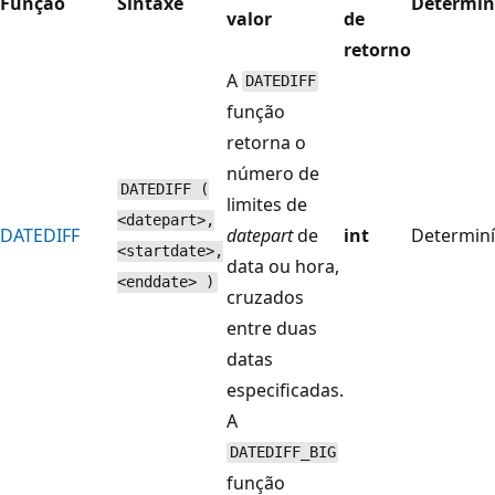
Função
Sintaxe
Determi
valor
de
retorno
A
DATEDIFF
função
retorna o
número de
DATEDIFF (
limites de
<datepart>,
DATEDIFF
datepart
de
int
Determiní
<startdate>,
data ou hora,
<enddate> )
cruzados
entre duas
datas
especificadas.
A
DATEDIFF_BIG
função