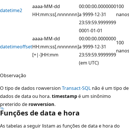
aaaa-MM-dd
00:00:00.0000000
100
datetime2
HH:mm:ss[.nnnnnnn]
a 9999-12-31
nano
23:59:59.9999999
0001-01-01
aaaa-MM-dd
00:00:00.0000000
100
datetimeoffset
HH:mm:ss[.nnnnnnn]
a 9999-12-31
nano
[+|-]HH:mm
23:59:59.9999999
(em UTC)
Observação
O tipo de dados rowversion
Transact-SQL
não é um tipo de
dados de data ou hora.
timestamp
é um sinônimo
preterido de
rowversion
.
Funções de data e hora
As tabelas a seguir listam as funções de data e hora do