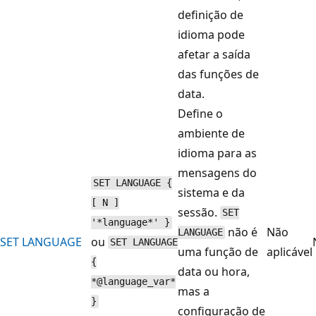
definição de
idioma pode
afetar a saída
das funções de
data.
Define o
ambiente de
idioma para as
mensagens do
SET LANGUAGE {
sistema e da
[ N ]
sessão.
SET
'*language*' }
não é
Não
LANGUAGE
SET LANGUAGE
ou
SET LANGUAGE
uma função de
aplicável
{
data ou hora,
*@language_var*
mas a
}
configuração de