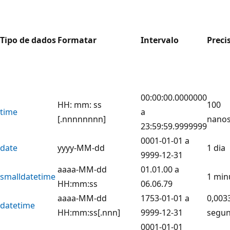
Tipo de dados
Formatar
Intervalo
Preci
00:00:00.0000000
HH: mm: ss
100
time
a
[.nnnnnnnn]
nano
23:59:59.9999999
0001-01-01 a
date
yyyy-MM-dd
1 dia
9999-12-31
aaaa-MM-dd
01.01.00 a
smalldatetime
1 min
HH:mm:ss
06.06.79
aaaa-MM-dd
1753-01-01 a
0,003
datetime
HH:mm:ss[.nnn]
9999-12-31
segu
0001-01-01