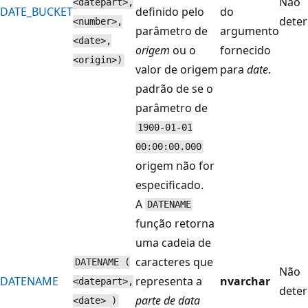
Não
<datepart>,
DATE_BUCKET
definido pelo
do
deter
<number>,
parâmetro de
argumento
<date>,
origem
ou o
fornecido
<origin>)
valor de origem
para
date
.
padrão de se o
parâmetro de
1900-01-01
00:00:00.000
origem não for
especificado.
A
DATENAME
função retorna
uma cadeia de
caracteres que
DATENAME (
Não
DATENAME
representa a
nvarchar
<datepart>,
deter
parte de data
<date> )