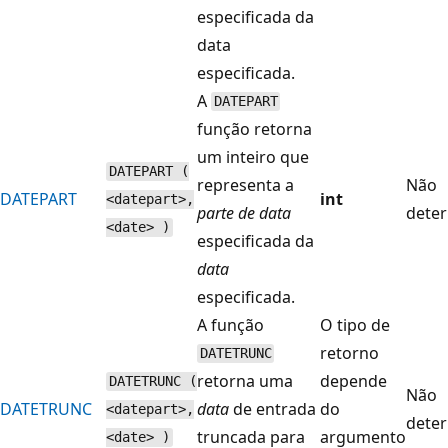
especificada da
data
especificada.
A
DATEPART
função retorna
um inteiro que
DATEPART (
representa a
Não
DATEPART
int
<datepart>,
parte de data
deter
<date> )
especificada da
data
especificada.
A função
O tipo de
retorno
DATETRUNC
retorna uma
depende
DATETRUNC (
Não
DATETRUNC
data
de entrada
do
<datepart>,
deter
truncada para
argumento
<date> )