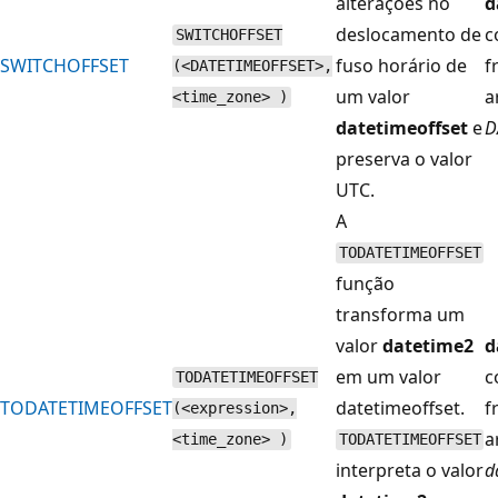
alterações no
d
deslocamento de
c
SWITCHOFFSET
SWITCHOFFSET
fuso horário de
f
(<DATETIMEOFFSET>,
um valor
a
<time_zone> )
datetimeoffset
e
D
preserva o valor
UTC.
A
TODATETIMEOFFSET
função
transforma um
valor
datetime2
d
em um valor
c
TODATETIMEOFFSET
TODATETIMEOFFSET
datetimeoffset.
f
(<expression>,
a
<time_zone> )
TODATETIMEOFFSET
interpreta o valor
d