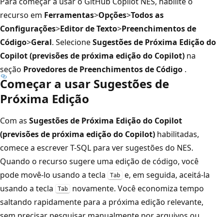
Para começar a usar o GitHub Copilot NES, habilite o
recurso em
Ferramentas
>
Opções
>
Todos as
Configurações
>
Editor de Texto
>
Preenchimentos de
Código
>
Geral
. Selecione
Sugestões de Próxima Edição do
Copilot (previsões de próxima edição do Copilot)
na
seção
Provedores de Preenchimentos de Código
.
Começar a usar Sugestões de
Próxima Edição
Com as
Sugestões de Próxima Edição do Copilot
(previsões de próxima edição do Copilot)
habilitadas,
comece a escrever T-SQL para ver sugestões do NES.
Quando o recurso sugere uma edição de código, você
pode movê-lo usando a tecla
e, em seguida, aceitá-la
Tab
usando a tecla
novamente. Você economiza tempo
Tab
saltando rapidamente para a próxima edição relevante,
sem precisar pesquisar manualmente por arquivos ou