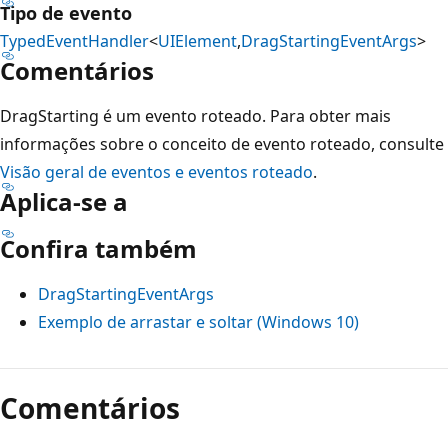
Tipo de evento
TypedEventHandler
<
UIElement
,
DragStartingEventArgs
>
Comentários
DragStarting é um evento roteado. Para obter mais
informações sobre o conceito de evento roteado, consulte
Visão geral de eventos e eventos roteado
.
Aplica-se a
Confira também
DragStartingEventArgs
Exemplo de arrastar e soltar (Windows 10)
Modo
de
Comentários
leitura