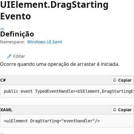
UIElement.
Drag
Starting
Evento
Definição
Namespace:
Windows.UI.Xaml
Editar
Ocorre quando uma operação de arrastar é iniciada.
C#
Copiar
public event TypedEventHandler<UIElement,DragStartingE
XAML
Copiar