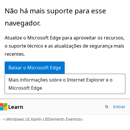
Pular
Ignore
Não há mais suporte para esse
para
e
navegador.
o
passe
conteúdo
para
Atualize o Microsoft Edge para aproveitar os recursos,
principal
a
o suporte técnico e as atualizações de segurança mais
navegação
recentes.
na
página
Baixar o Microsoft Edge
Mais informações sobre o Internet Explorer e o
Microsoft Edge
Learn
Entrar
C#
Windows.UI.Xaml
UIElement
Eventos