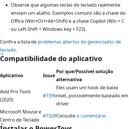
Observe que algumas teclas do teclado realmente
enviam um atalho. Exemplos comuns são a chave do
Office (Win+Ctrl+Alt+Shift) e a chave Copilot (Win + C
ou Left-Shift + Windows key + F23).
Confira a lista de
problemas abertos do gerenciador de
teclado
.
Compatibilidade do aplicativo
Por que/Possível solução
Aplicativo
Issue
alternativa
Eles usam um hook de baixo
Avid Pro Tools
#7396
nível, possivelmente baseado em
(2020)
driver
Microsoft Mouse e
#7328
Consulte
o comentário
Centro de Teclado
Instalar o PowerToys