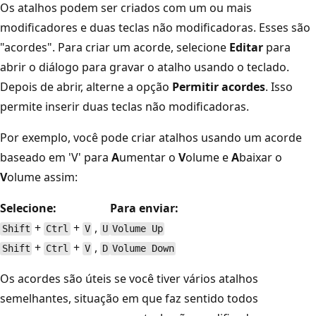
Os atalhos podem ser criados com um ou mais
modificadores e duas teclas não modificadoras. Esses são
"acordes". Para criar um acorde, selecione
Editar
para
abrir o diálogo para gravar o atalho usando o teclado.
Depois de abrir, alterne a opção
Permitir acordes
. Isso
permite inserir duas teclas não modificadoras.
Por exemplo, você pode criar atalhos usando um acorde
baseado em 'V' para
A
umentar o
V
olume e
A
baixar o
V
olume assim:
Selecione:
Para enviar:
+
+
,
Shift
Ctrl
V
U
Volume Up
+
+
,
Shift
Ctrl
V
D
Volume Down
Os acordes são úteis se você tiver vários atalhos
semelhantes, situação em que faz sentido todos