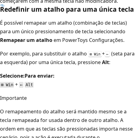
começarem com a mesma tecla não modificadora.
Redefinir um atalho para uma única tecla
É possível remapear um atalho (combinação de teclas)
para um único pressionamento de tecla selecionando
Remapear um atalho
em PowerToys Configurações.
Por exemplo, para substituir o atalho
+
(seta para
⊞ Win
←
a esquerda) por uma única tecla, pressione
Alt
:
Selecione:
Para enviar:
+
⊞ Win
←
Alt
Importante
O remapeamento do atalho será mantido mesmo se a
tecla remapeada for usada dentro de outro atalho. A
ordem em que as teclas são pressionadas importa nesse
cenário, pois a ação é executada durante o