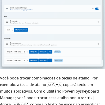
Você pode trocar combinações de teclas de atalho. Por
exemplo: a tecla de atalho
+
copiará texto em
Ctrl
C
muitos aplicativos. Com o utilitário PowerToysKeyboard
Manager, você pode trocar esse atalho por
+
.
⊞ Win
C
Agora,
+
copiará o texto. Se você não especificar
⊞ Win
C