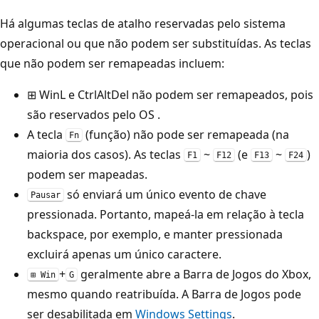
Há algumas teclas de atalho reservadas pelo sistema
operacional ou que não podem ser substituídas. As teclas
que não podem ser remapeadas incluem:
⊞ Win
L
e
Ctrl
Alt
Del
não podem ser remapeados, pois
são reservados pelo OS
.
A tecla
(função) não pode ser remapeada (na
Fn
maioria dos casos). As teclas
~
(e
~
)
F1
F12
F13
F24
podem ser mapeadas.
só enviará um único evento de chave
Pausar
pressionada. Portanto, mapeá-la em relação à tecla
backspace, por exemplo, e manter pressionada
excluirá apenas um único caractere.
+
geralmente abre a Barra de Jogos do Xbox,
⊞ Win
G
mesmo quando reatribuída. A Barra de Jogos pode
ser desabilitada em
Windows Settings
.