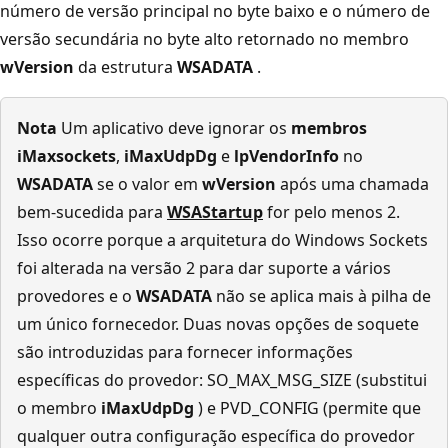
número de versão principal no byte baixo e o número de
versão secundária no byte alto retornado no membro
wVersion
da estrutura
WSADATA
.
Nota
Um aplicativo deve ignorar os
membros
iMaxsockets
,
iMaxUdpDg
e
lpVendorInfo
no
WSADATA
se o valor em
wVersion
após uma chamada
bem-sucedida para
WSAStartup
for pelo menos 2.
Isso ocorre porque a arquitetura do Windows Sockets
foi alterada na versão 2 para dar suporte a vários
provedores e o
WSADATA
não se aplica mais à pilha de
um único fornecedor. Duas novas opções de soquete
são introduzidas para fornecer informações
específicas do provedor: SO_MAX_MSG_SIZE (substitui
o membro
iMaxUdpDg
) e PVD_CONFIG (permite que
qualquer outra configuração específica do provedor