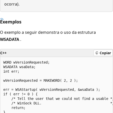
ocorra).
Exemplos
O exemplo a seguir demonstra o uso da estrutura
WSADATA
.
C++
Copiar
WORD wVersionRequested;

WSADATA wsaData;

int err;

wVersionRequested = MAKEWORD( 2, 2 );

err = WSAStartup( wVersionRequested, &wsaData );

if ( err != 0 ) {

    /* Tell the user that we could not find a usable */
    /* WinSock DLL.                                  */
    return;

}
