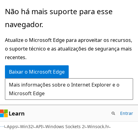
Pular
Não há mais suporte para esse
para
navegador.
o
conteúdo
Atualize o Microsoft Edge para aproveitar os recursos,
principal
o suporte técnico e as atualizações de segurança mais
recentes.
Baixar o Microsoft Edge
Mais informações sobre o Internet Explorer e o
Microsoft Edge
Learn
Entrar
Apps
Win32
API
Windows Sockets 2
Winsock.h