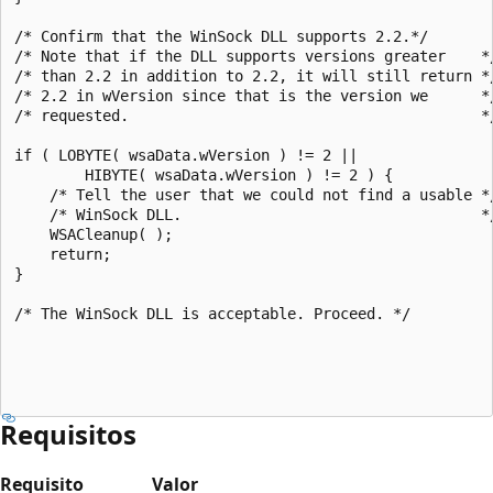
/* Confirm that the WinSock DLL supports 2.2.*/

/* Note that if the DLL supports versions greater    */
/* than 2.2 in addition to 2.2, it will still return */
/* 2.2 in wVersion since that is the version we      */
/* requested.                                        */
if ( LOBYTE( wsaData.wVersion ) != 2 ||

        HIBYTE( wsaData.wVersion ) != 2 ) {

    /* Tell the user that we could not find a usable */
    /* WinSock DLL.                                  */
    WSACleanup( );

    return; 

}

/* The WinSock DLL is acceptable. Proceed. */

Requisitos
Requisito
Valor