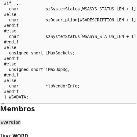
#if ...

  char           szSystemStatus[WSASYS_STATUS_LEN + 1];
#else

  char           szDescription[WSADESCRIPTION_LEN + 1];
#endif

#else

  char           szSystemStatus[WSASYS_STATUS_LEN + 1];
#endif

#else

  unsigned short iMaxSockets;

#endif

#else

  unsigned short iMaxUdpDg;

#endif

#else

  char           *lpVendorInfo;

#endif

Membros
wVersion
Tipo:
WORD