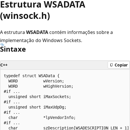
Estrutura WSADATA
(winsock.h)
A estrutura
WSADATA
contém informações sobre a
implementação do Windows Sockets.
Sintaxe
C++
Copiar
typedef struct WSAData {

  WORD           wVersion;

  WORD           wHighVersion;

#if ...

  unsigned short iMaxSockets;

#if ...

  unsigned short iMaxUdpDg;

#if ...

  char           *lpVendorInfo;

#if ...

  char           szDescription[WSADESCRIPTION_LEN + 1];