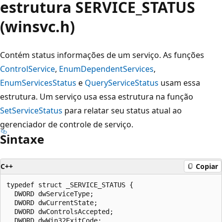
estrutura SERVICE_STATUS
(winsvc.h)
Contém status informações de um serviço. As funções
ControlService
,
EnumDependentServices
,
EnumServicesStatus
e
QueryServiceStatus
usam essa
estrutura. Um serviço usa essa estrutura na função
SetServiceStatus
para relatar seu status atual ao
gerenciador de controle de serviço.
Sintaxe
C++
Copiar
typedef struct _SERVICE_STATUS {

  DWORD dwServiceType;

  DWORD dwCurrentState;

  DWORD dwControlsAccepted;

  DWORD dwWin32ExitCode;
