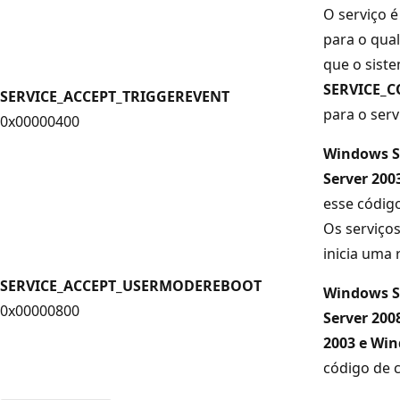
O serviço 
para o qual
que o sist
SERVICE_
SERVICE_ACCEPT_TRIGGEREVENT
para o serv
0x00000400
Windows S
Server 200
esse código
Os serviço
inicia uma r
SERVICE_ACCEPT_USERMODEREBOOT
Windows S
0x00000800
Server 200
2003 e Wi
código de c