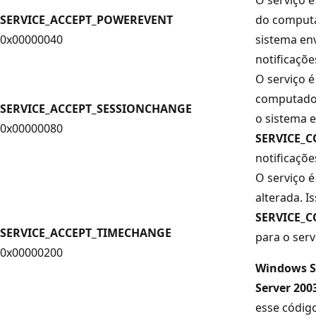
SERVICE_ACCEPT_POWEREVENT
do computa
0x00000040
sistema en
notificaçõe
O serviço 
computador 
SERVICE_ACCEPT_SESSIONCHANGE
o sistema e
0x00000080
SERVICE_
notificaçõe
O serviço é
alterada. I
SERVICE_
SERVICE_ACCEPT_TIMECHANGE
para o serv
0x00000200
Windows S
Server 200
esse código