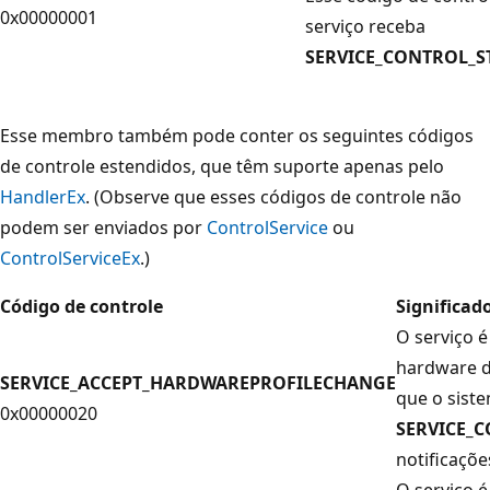
0x00000001
serviço receba
SERVICE_CONTROL_S
Esse membro também pode conter os seguintes códigos
de controle estendidos, que têm suporte apenas pelo
HandlerEx
. (Observe que esses códigos de controle não
podem ser enviados por
ControlService
ou
ControlServiceEx
.)
Código de controle
Significad
O serviço é
hardware d
SERVICE_ACCEPT_HARDWAREPROFILECHANGE
que o sist
0x00000020
SERVICE_
notificaçõe
O serviço é