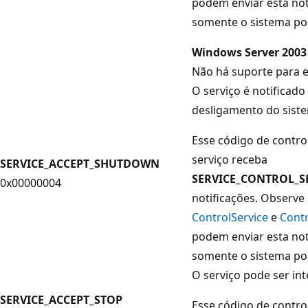
podem enviar esta not
somente o sistema pod
Windows Server 2003
Não há suporte para es
O serviço é notificad
desligamento do sist
Esse código de contro
serviço receba
SERVICE_ACCEPT_SHUTDOWN
SERVICE_CONTROL_
0x00000004
notificações. Observe
ControlService
e
Contr
podem enviar esta not
somente o sistema pod
O serviço pode ser in
SERVICE_ACCEPT_STOP
Esse código de contro