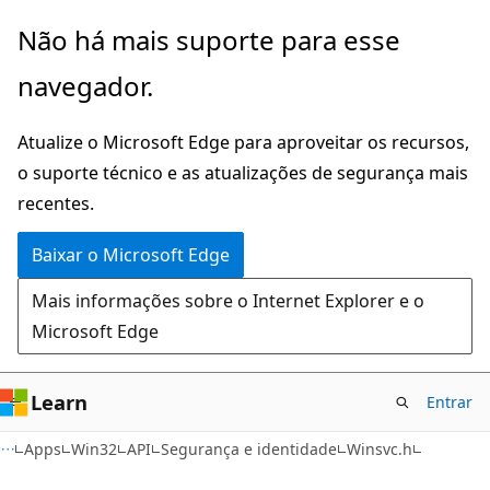
Pular
Não há mais suporte para esse
para
navegador.
o
conteúdo
Atualize o Microsoft Edge para aproveitar os recursos,
principal
o suporte técnico e as atualizações de segurança mais
recentes.
Baixar o Microsoft Edge
Mais informações sobre o Internet Explorer e o
Microsoft Edge
Learn
Entrar
Apps
Win32
API
Segurança e identidade
Winsvc.h