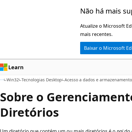
Pular
Não há mais su
para
o
Atualize o Microsoft E
conteúdo
mais recentes.
principal
Baixar o Microsoft E
Learn
Win32
Tecnologias Desktop
Acesso a dados e armazenament
Sobre o Gerenciament
Diretórios
Um diretório que contém um ou mais diretórios é o
pai
do 