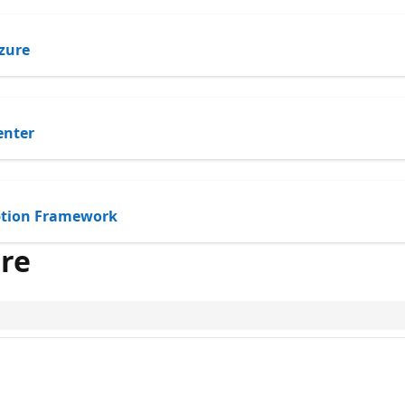
zure
enter
option Framework
re