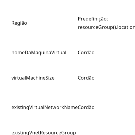
Predefinição:
Região
resourceGroup().locatio
nomeDaMaquinaVirtual
Cordão
virtualMachineSize
Cordão
existingVirtualNetworkName
Cordão
existingVnetResourceGroup