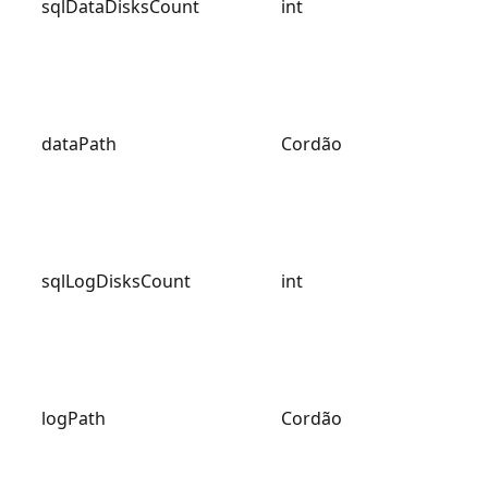
sqlDataDisksCount
int
dataPath
Cordão
sqlLogDisksCount
int
logPath
Cordão