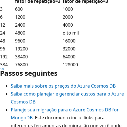
fator de repetição=3
fator de repetição=3
3
600
1000
6
1200
2000
12
2400
4000
24
4800
oito mil
48
9600
16000
96
19200
32000
192
38400
64000
384
76800
128000
Passos seguintes
Saiba mais sobre os preços do Azure Cosmos DB
Saiba como planejar e gerenciar custos para o Azure
Cosmos DB
Planeje sua migração para o Azure Cosmos DB for
MongoDB
. Este documento inclui links para
diferentes ferramentas de migração que você pode