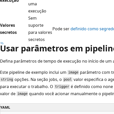
execução
uma
execução
Sem
Valores
suporte
Pode ser
definido como segred
secretos
para valores
secretos
Usar parâmetros em pipelin
Defina parâmetros de tempo de execução no início de um 
Este pipeline de exemplo inclui um
parâmetro com t
image
opções. Na seção jobs, o
valor especifica o a
string
pool
para executar o trabalho. O
é definido como none 
trigger
valor de
quando você acionar manualmente o pipelin
image
YAML