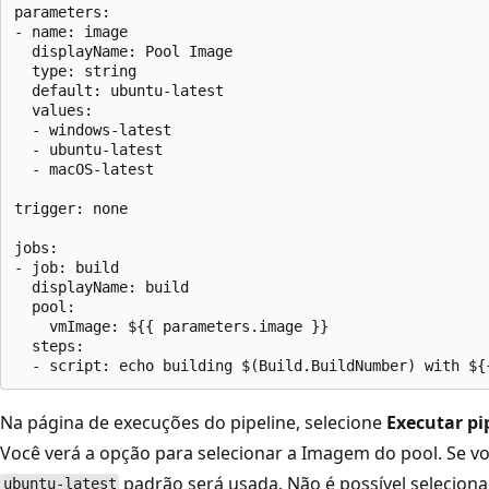
parameters:

- name: image

  displayName: Pool Image

  type: string

  default: ubuntu-latest

  values:

  - windows-latest

  - ubuntu-latest

  - macOS-latest

trigger: none

jobs:

- job: build

  displayName: build

  pool: 

    vmImage: ${{ parameters.image }}

  steps:

Na página de execuções do pipeline, selecione
Executar pi
Você verá a opção para selecionar a Imagem do pool. Se vo
padrão será usada. Não é possível selecion
ubuntu-latest