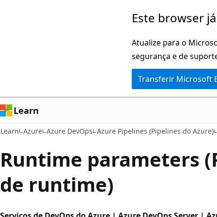
Saltar
Este browser já
para
o
Atualize para o Microso
conteúdo
segurança e de suporte
principal
Transferir Microsoft
Learn
Learn
Azure
Azure DevOps
Azure Pipelines (Pipelines do Azure)
Runtime parameters (
de runtime)
Serviços de DevOps do Azure | Azure DevOps Server | A