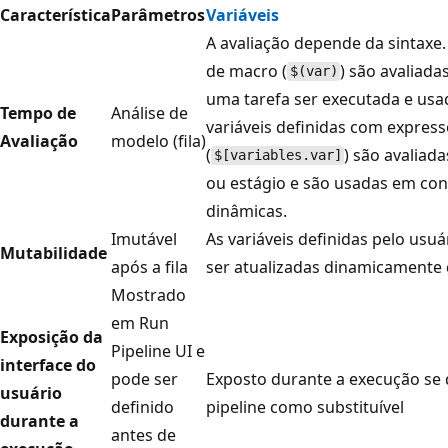
Característica
Parâmetros
Variáveis
A avaliação depende da sintaxe.
de macro (
) são avaliad
$(var)
uma tarefa ser executada e usad
Tempo de
Análise de
variáveis definidas com expres
Avaliação
modelo (fila)
(
) são avaliad
$[variables.var]
ou estágio e são usadas em cond
dinâmicas.
Imutável
As variáveis definidas pelo usu
Mutabilidade
após a fila
ser atualizadas dinamicamente 
Mostrado
em Run
Exposição da
Pipeline UI e
interface do
pode ser
Exposto durante a execução se d
usuário
definido
pipeline como substituível
durante a
antes de