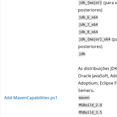
(para v
jdk_{major}
posteriores)
jdk_6_x64
jdk_7_x64
jdk_8_x64
(pa
jdk_{major}_x64
posteriores)
jdk
As distribuições JD
Oracle JavaSoft, Ad
Adoptium, Eclipse 
Semeru.
Add-MavenCapabilities.ps1
maven
MSBuild_2.0
MSBuild_3.5