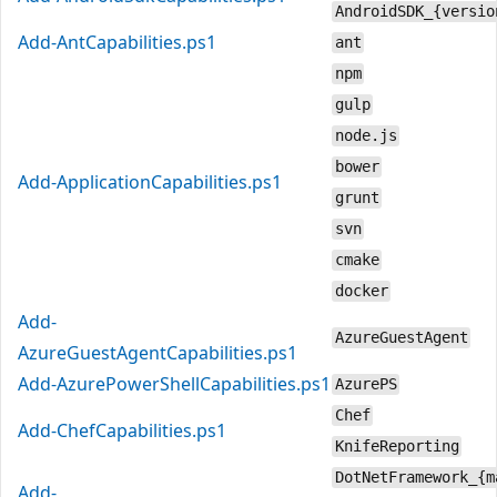
AndroidSDK_{versio
Add-AntCapabilities.ps1
ant
npm
gulp
node.js
bower
Add-ApplicationCapabilities.ps1
grunt
svn
cmake
docker
Add-
AzureGuestAgent
AzureGuestAgentCapabilities.ps1
Add-AzurePowerShellCapabilities.ps1
AzurePS
Chef
Add-ChefCapabilities.ps1
KnifeReporting
DotNetFramework_{m
Add-