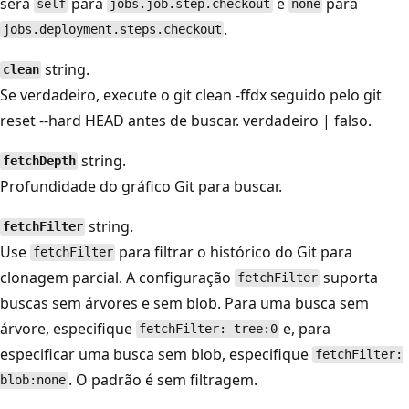
será
para
e
para
self
jobs.job.step.checkout
none
.
jobs.deployment.steps.checkout
string.
clean
Se verdadeiro, execute o git clean -ffdx seguido pelo git
reset --hard HEAD antes de buscar. verdadeiro | falso.
string.
fetchDepth
Profundidade do gráfico Git para buscar.
string.
fetchFilter
Use
para filtrar o histórico do Git para
fetchFilter
clonagem parcial. A configuração
suporta
fetchFilter
buscas sem árvores e sem blob. Para uma busca sem
árvore, especifique
e, para
fetchFilter: tree:0
especificar uma busca sem blob, especifique
fetchFilter:
. O padrão é sem filtragem.
blob:none