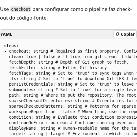
Use
para configurar como o pipeline faz check-
checkout
out do código-fonte.
YAML
Copiar
steps:

- checkout: string # Required as first property. Confi
  clean: true | false # If true, run git clean -ffdx f
  fetchDepth: string # Depth of Git graph to fetch.

  fetchFilter: string # Filter Git history.

  fetchTags: string # Set to 'true' to sync tags when 
  lfs: string # Set to 'true' to download Git-LFS file
  persistCredentials: string # Set to 'true' to leave 
  submodules: string # Set to 'true' for a single leve
  path: string # Where to put the repository. The root
  sparseCheckoutDirectories: string # Directories for 
  sparseCheckoutPatterns: string # Patterns for sparse
  workspaceRepo: true | false # When true, use the rep
  condition: string # Evaluate this condition expressi
  continueOnError: boolean # Continue running even on f
  displayName: string # Human-readable name for the tas
  target: string | target # Environment in which to run