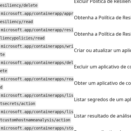
Excluir Política de Resiliê
esiliency/delete
microsoft.app/containerapp/appr
Obtenha a Política de Resi
esiliency/read
microsoft.app/containerapp/resi
Obtenha a Política de Resi
liencypolicies/read
microsoft.app/containerapps/wri
Criar ou atualizar um apli
te
microsoft.app/containerapps/del
Excluir um aplicativo de c
ete
microsoft.app/containerapps/rea
Obter um aplicativo de c
d
microsoft.app/containerapps/lis
Listar segredos de um apl
tsecrets/action
microsoft.app/containerapps/lis
Listar resultado de análi
tcustomhostnameanalysis/action
microsoft.app/containerapps/sto