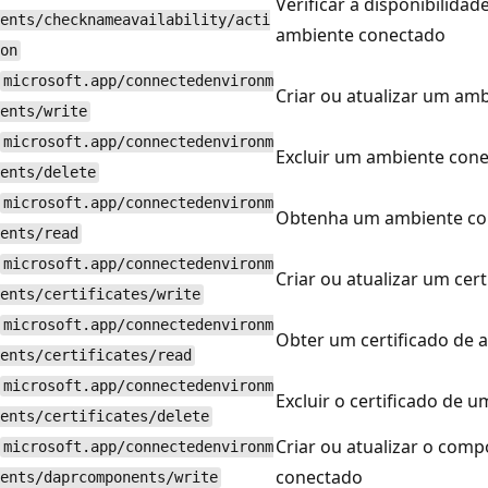
Verificar a disponibilid
ents/checknameavailability/acti
ambiente conectado
on
microsoft.app/connectedenvironm
Criar ou atualizar um am
ents/write
microsoft.app/connectedenvironm
Excluir um ambiente con
ents/delete
microsoft.app/connectedenvironm
Obtenha um ambiente co
ents/read
microsoft.app/connectedenvironm
Criar ou atualizar um cer
ents/certificates/write
microsoft.app/connectedenvironm
Obter um certificado de
ents/certificates/read
microsoft.app/connectedenvironm
Excluir o certificado de
ents/certificates/delete
Criar ou atualizar o com
microsoft.app/connectedenvironm
conectado
ents/daprcomponents/write