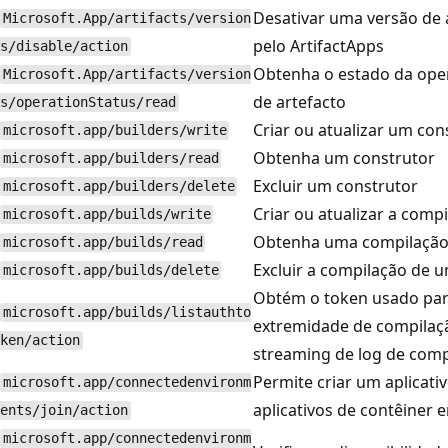
Desativar uma versão de 
Microsoft.App/artifacts/version
pelo ArtifactApps
s/disable/action
Obtenha o estado da ope
Microsoft.App/artifacts/version
de artefacto
s/operationStatus/read
Criar ou atualizar um con
microsoft.app/builders/write
Obtenha um construtor
microsoft.app/builders/read
Excluir um construtor
microsoft.app/builders/delete
Criar ou atualizar a com
microsoft.app/builds/write
Obtenha uma compilação
microsoft.app/builds/read
Excluir a compilação de 
microsoft.app/builds/delete
Obtém o token usado par
microsoft.app/builds/listauthto
extremidade de compilaç
ken/action
streaming de log de comp
Permite criar um aplicati
microsoft.app/connectedenvironm
aplicativos de contêiner
ents/join/action
microsoft.app/connectedenvironm