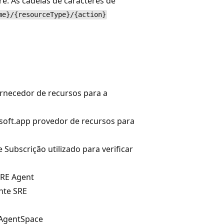
e. As cadeias de caracteres de
me}/{resourceType}/{action}
ornecedor de recursos para a
osoft.app provedor de recursos para
 Subscrição utilizado para verificar
SRE Agent
nte SRE
 AgentSpace