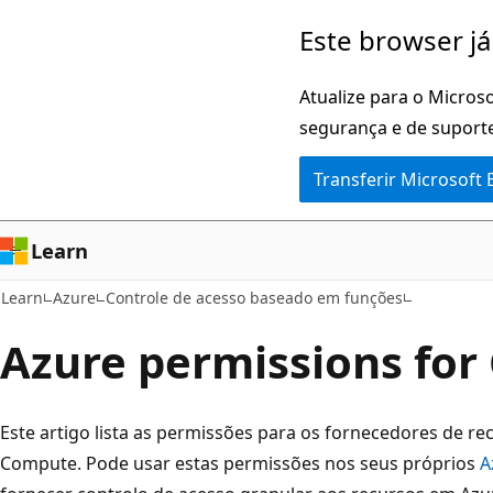
Saltar
Este browser já
para
o
Atualize para o Microso
conteúdo
segurança e de suporte
principal
Transferir Microsoft
Learn
Learn
Azure
Controle de acesso baseado em funções
Azure permissions fo
Este artigo lista as permissões para os fornecedores de re
Compute. Pode usar estas permissões nos seus próprios
A