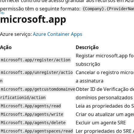
fornecer controlo de acesso granular aos recursos em Azur
permissão têm o seguinte formato:
{Company}.{ProviderNa
microsoft.app
Azure serviço:
Azure Container Apps
Ação
Descrição
Registar microsoft.app f
microsoft.app/register/action
subscrição
Cancelar o registro micr
microsoft.app/unregister/actio
a assinatura
n
Obter ID de Verificação de
microsoft.app/getcustomdomainve
domínios personalizados
rificationid/action
Leia as propriedades do 
Microsoft.App/agents/read
Criar ou atualizar um age
Microsoft.App/agents/write
Excluir um agente SRE
Microsoft.App/agents/delete
Ler propriedades do SRE
Microsoft.App/agentspaces/read