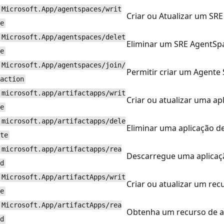
Microsoft.App/agentspaces/writ
Criar ou Atualizar um SR
e
Microsoft.App/agentspaces/delet
Eliminar um SRE AgentSp
e
Microsoft.App/agentspaces/join/
Permitir criar um Agent
action
microsoft.app/artifactapps/writ
Criar ou atualizar uma ap
e
microsoft.app/artifactapps/dele
Eliminar uma aplicação de
te
microsoft.app/artifactapps/rea
Descarregue uma aplicaçã
d
Microsoft.App/artifactApps/writ
Criar ou atualizar um rec
e
Microsoft.App/artifactApps/rea
Obtenha um recurso de ap
d