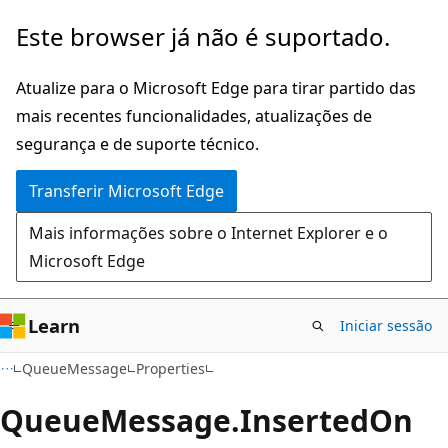
Saltar
Saltar
Este browser já não é suportado.
para
para
o
a
Atualize para o Microsoft Edge para tirar partido das
conteúdo
navegação
mais recentes funcionalidades, atualizações de
principal
na
segurança e de suporte técnico.
página
Transferir Microsoft Edge
Mais informações sobre o Internet Explorer e o
Microsoft Edge
Learn
Iniciar sessão
C#
QueueMessage
Properties
Queue
Message.
Inserted
On