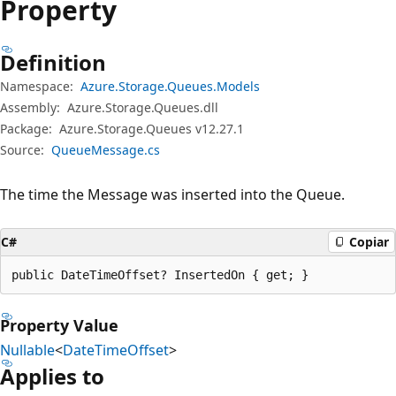
Property
Definition
Namespace:
Azure.Storage.Queues.Models
Assembly:
Azure.Storage.Queues.dll
Package:
Azure.Storage.Queues v12.27.1
Source:
QueueMessage.cs
The time the Message was inserted into the Queue.
C#
Copiar
public DateTimeOffset? InsertedOn { get; }
Property Value
Nullable
<
DateTimeOffset
>
Applies to