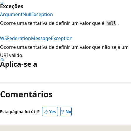
Exceções
ArgumentNullException
Ocorre uma tentativa de definir um valor que é
.
null
WSFederationMessageException
Ocorre uma tentativa de definir um valor que não seja um
URI válido.
Aplica-se a
Modo
de
Comentários
leitura
desativado
Esta página foi útil?
Yes
No