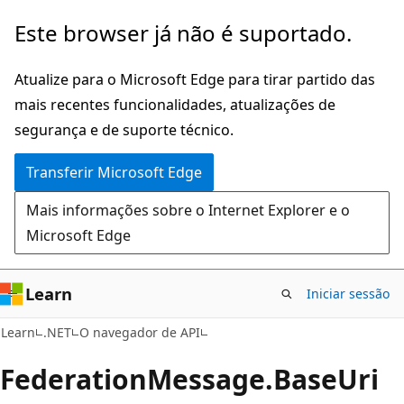
Saltar
Saltar
Este browser já não é suportado.
para
para
o
a
Atualize para o Microsoft Edge para tirar partido das
conteúdo
navegação
mais recentes funcionalidades, atualizações de
principal
na
segurança e de suporte técnico.
página
Transferir Microsoft Edge
Mais informações sobre o Internet Explorer e o
Microsoft Edge
Learn
Iniciar sessão
C#
Learn
.NET
O navegador de API
Federation
Message.
Base
Uri