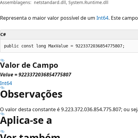
Assemblagens:
netstandard.dll, System.Runtime.dll
Representa o maior valor possível de um
Int64
. Este campo
C#
public const long MaxValue = 9223372036854775807;
Valor de Campo
Value = 9223372036854775807
Int64
Observações
O valor desta constante é 9.223.372.036.854.775.807; ou se
Aplica-se a
Ver também