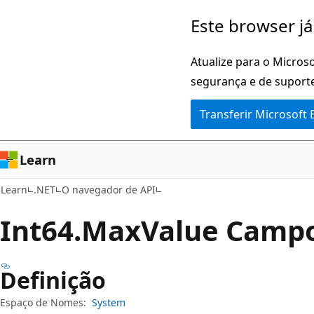
Saltar
Saltar
Este browser já
para
para
o
a
Atualize para o Microso
conteúdo
navegação
segurança e de suporte
principal
na
Transferir Microsoft
página
Learn
Learn
.NET
O navegador de API
Int64.Max
Value Camp
Definição
Espaço de Nomes:
System