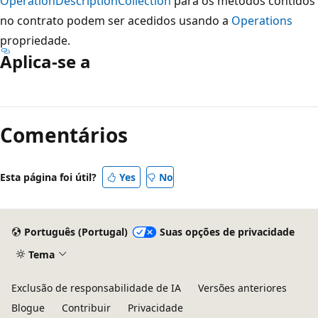
OperationDescriptionCollection
para os métodos contidos
no contrato podem ser acedidos usando a
Operations
propriedade.
Aplica-se a
Modo
de
Comentários
leitura
desativado
Esta página foi útil?
Yes
No
Português (Portugal)
Suas opções de privacidade
Tema
Exclusão de responsabilidade de IA
Versões anteriores
Blogue
Contribuir
Privacidade