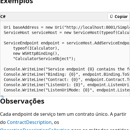
Exemplos
C#
Copiar
Uri baseAddress = new Uri("http://localhost:8001/Simple
ServiceHost serviceHost = new ServiceHost(typeof(Calcul
ServiceEndpoint endpoint = serviceHost.AddServiceEndpoi
    typeof(ICalculator),

    new WSHttpBinding(),

    "CalculatorServiceObject");

Console.WriteLine("Service endpoint {0} contains the fo
Console.WriteLine("Binding: {0}", endpoint.Binding.ToSt
Console.WriteLine("Contract: {0}", endpoint.Contract.To
Console.WriteLine("ListenUri: {0}", endpoint.ListenUri.
Observações
Cada endpoint de serviço tem um contrato único. A partir
do
ContractDescription
, os