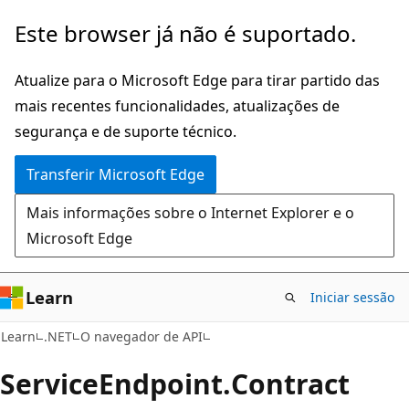
Saltar
Saltar
Este browser já não é suportado.
para
para
o
a
Atualize para o Microsoft Edge para tirar partido das
conteúdo
navegação
mais recentes funcionalidades, atualizações de
principal
na
segurança e de suporte técnico.
página
Transferir Microsoft Edge
Mais informações sobre o Internet Explorer e o
Microsoft Edge
Learn
Iniciar sessão
C#
Learn
.NET
O navegador de API
Service
Endpoint.
Contract