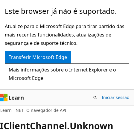
Saltar
Saltar
Este browser já não é suportado.
para
para
o
a
Atualize para o Microsoft Edge para tirar partido das
conteúdo
navegação
mais recentes funcionalidades, atualizações de
principal
na
segurança e de suporte técnico.
página
Transferir Microsoft Edge
Mais informações sobre o Internet Explorer e o
Microsoft Edge
Learn
Iniciar sessão
C#
Learn
.NET
O navegador de API
IClient
Channel.
Unknown