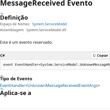
Message
Received Evento
Definição
Espaço de Nomes:
System.ServiceModel
Assemblagem:
System.ServiceModel.dll
Este é um evento reservado.
C#
Copiar
event EventHandler<System.ServiceModel.UnknownMessageR
Tipo de Evento
EventHandler
<
UnknownMessageReceivedEventArgs
>
Aplica-se a
Modo