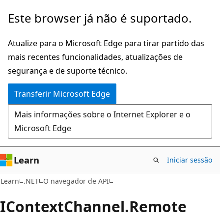
Saltar
Saltar
Este browser já não é suportado.
para
para
o
a
Atualize para o Microsoft Edge para tirar partido das
conteúdo
navegação
mais recentes funcionalidades, atualizações de
principal
na
segurança e de suporte técnico.
página
Transferir Microsoft Edge
Mais informações sobre o Internet Explorer e o
Microsoft Edge
Learn
Iniciar sessão
C#
Learn
.NET
O navegador de API
IContext
Channel.
Remote