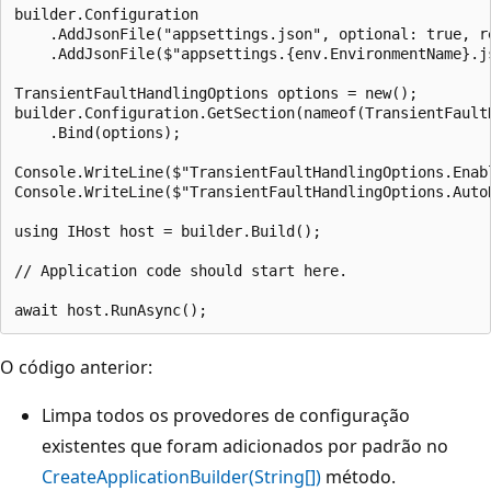
builder.Configuration

    .AddJsonFile("appsettings.json", optional: true, re
    .AddJsonFile($"appsettings.{env.EnvironmentName}.js
TransientFaultHandlingOptions options = new();

builder.Configuration.GetSection(nameof(TransientFaultH
    .Bind(options);

Console.WriteLine($"TransientFaultHandlingOptions.Enabl
Console.WriteLine($"TransientFaultHandlingOptions.Auto
using IHost host = builder.Build();

// Application code should start here.

O código anterior:
Limpa todos os provedores de configuração
existentes que foram adicionados por padrão no
CreateApplicationBuilder(String[])
método.