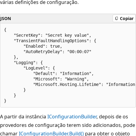
várias definições de configuração.
JSON
Copiar
{

    "SecretKey": "Secret key value",

    "TransientFaultHandlingOptions": {

        "Enabled": true,

        "AutoRetryDelay": "00:00:07"

    },

    "Logging": {

        "LogLevel": {

            "Default": "Information",

            "Microsoft": "Warning",

            "Microsoft.Hosting.Lifetime": "Information"
        }

    }

A partir da instância
IConfigurationBuilder
, depois de os
provedores de configuração terem sido adicionados, pode
chamar
IConfigurationBuilder.Build()
para obter o objeto