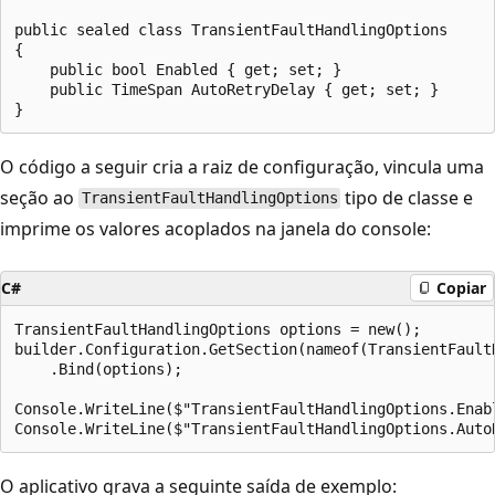
public sealed class TransientFaultHandlingOptions

{

    public bool Enabled { get; set; }

    public TimeSpan AutoRetryDelay { get; set; }

O código a seguir cria a raiz de configuração, vincula uma
seção ao
tipo de classe e
TransientFaultHandlingOptions
imprime os valores acoplados na janela do console:
C#
Copiar
TransientFaultHandlingOptions options = new();

builder.Configuration.GetSection(nameof(TransientFaultH
    .Bind(options);

Console.WriteLine($"TransientFaultHandlingOptions.Enabl
O aplicativo grava a seguinte saída de exemplo: