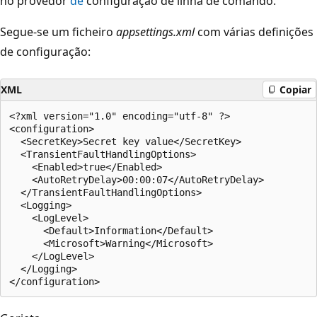
no provedor
de
configuração de linha de comando.
Segue-se um ficheiro
appsettings.xml
com várias definições
de configuração:
XML
Copiar
<?xml version="1.0" encoding="utf-8" ?>

<configuration>

  <SecretKey>Secret key value</SecretKey>

  <TransientFaultHandlingOptions>

    <Enabled>true</Enabled>

    <AutoRetryDelay>00:00:07</AutoRetryDelay>

  </TransientFaultHandlingOptions>

  <Logging>

    <LogLevel>

      <Default>Information</Default>

      <Microsoft>Warning</Microsoft>

    </LogLevel>

  </Logging>
