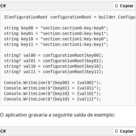
C#
Copiar
IConfigurationRoot configurationRoot = builder.Configur
string key00 = "section:section0:key:key0";

string key01 = "section:section0:key:key1";

string key10 = "section:section1:key:key0";

string key11 = "section:section1:key:key1";

string? val00 = configurationRoot[key00];

string? val01 = configurationRoot[key01];

string? val10 = configurationRoot[key10];

string? val11 = configurationRoot[key11];

Console.WriteLine($"{key00} = {val00}");

Console.WriteLine($"{key01} = {val01}");

Console.WriteLine($"{key10} = {val10}");

O aplicativo gravaria a seguinte saída de exemplo:
C#
Copiar