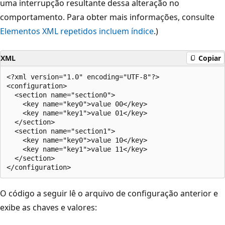
uma interrupção resultante dessa alteração no
comportamento. Para obter mais informações, consulte
Elementos XML repetidos incluem índice
.)
XML
Copiar
<?xml version="1.0" encoding="UTF-8"?>

<configuration>

  <section name="section0">

    <key name="key0">value 00</key>

    <key name="key1">value 01</key>

  </section>

  <section name="section1">

    <key name="key0">value 10</key>

    <key name="key1">value 11</key>

  </section>

O código a seguir lê o arquivo de configuração anterior e
exibe as chaves e valores: