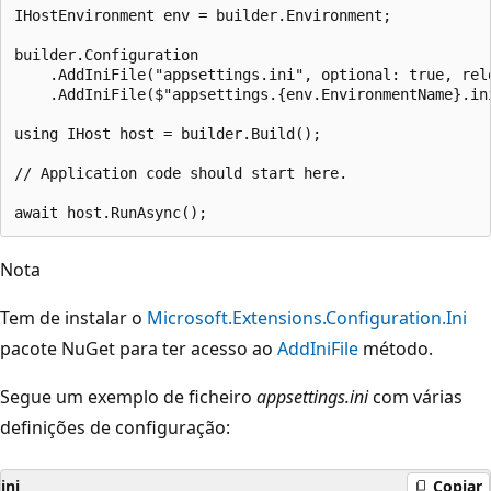
IHostEnvironment env = builder.Environment;

builder.Configuration

    .AddIniFile("appsettings.ini", optional: true, relo
    .AddIniFile($"appsettings.{env.EnvironmentName}.ini
using IHost host = builder.Build();

// Application code should start here.

Nota
Tem de instalar o
Microsoft.Extensions.Configuration.Ini
pacote NuGet para ter acesso ao
AddIniFile
método.
Segue um exemplo de ficheiro
appsettings.ini
com várias
definições de configuração:
ini
Copiar