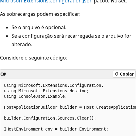
Microsoft.Extensions.Configuration.Json
pacote NuGet.
As sobrecargas podem especificar:
Se o arquivo é opcional.
Se a configuração será recarregada se o arquivo for
alterado.
Considere o seguinte código:
C#
Copiar
using Microsoft.Extensions.Configuration;

using Microsoft.Extensions.Hosting;

using ConsoleJson.Example;

HostApplicationBuilder builder = Host.CreateApplication
builder.Configuration.Sources.Clear();

IHostEnvironment env = builder.Environment;
