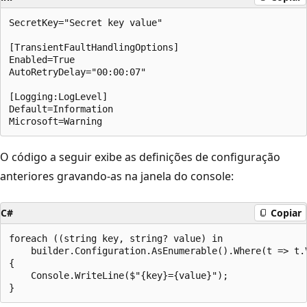
SecretKey="Secret key value"

[TransientFaultHandlingOptions]

Enabled=True

AutoRetryDelay="00:00:07"

[Logging:LogLevel]

Default=Information

O código a seguir exibe as definições de configuração
anteriores gravando-as na janela do console:
C#
Copiar
foreach ((string key, string? value) in

    builder.Configuration.AsEnumerable().Where(t => t.V
{

    Console.WriteLine($"{key}={value}");
