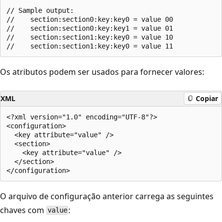
// Sample output:

//    section:section0:key:key0 = value 00

//    section:section0:key:key1 = value 01

//    section:section1:key:key0 = value 10

Os atributos podem ser usados para fornecer valores:
XML
Copiar
<?xml version="1.0" encoding="UTF-8"?>

<configuration>

  <key attribute="value" />

  <section>

    <key attribute="value" />

  </section>

O arquivo de configuração anterior carrega as seguintes
chaves com
:
value