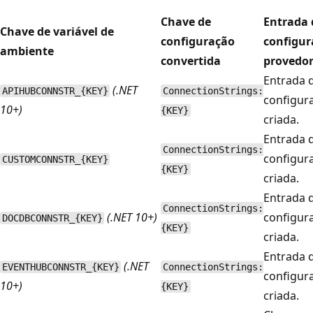
Chave de
Entrada 
Chave de variável de
configuração
configur
ambiente
convertida
provedo
Entrada 
(.NET
APIHUBCONNSTR_{KEY}
ConnectionStrings:
configur
10+)
{KEY}
criada.
Entrada 
ConnectionStrings:
configur
CUSTOMCONNSTR_{KEY}
{KEY}
criada.
Entrada 
ConnectionStrings:
(.NET 10+)
configur
DOCDBCONNSTR_{KEY}
{KEY}
criada.
Entrada 
(.NET
EVENTHUBCONNSTR_{KEY}
ConnectionStrings:
configur
10+)
{KEY}
criada.