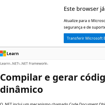
Saltar
Este browser já
para
o
Atualize para o Microso
conteúdo
segurança e de suporte
principal
Transferir Microsoft
Learn
Learn
.NET
.NET Framework
Compilar e gerar códi
dinâmico
O .NET inclui um mecanismo chamado Code Document Obj