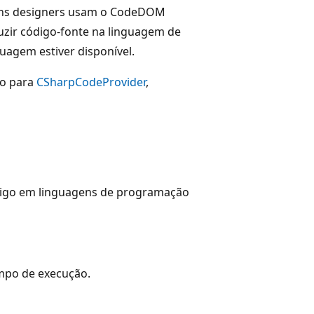
guns designers usam o CodeDOM
zir código-fonte na linguagem de
agem estiver disponível.
go para
CSharpCodeProvider
,
digo em linguagens de programação
empo de execução.