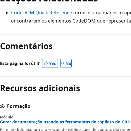
CodeDOM Quick Reference
fornece uma maneira rápi
encontrarem os elementos CodeDOM que representam
Modo
de
Comentários
leitura
desativado
Esta página foi útil?
Yes
No
Recursos adicionais
Formação
Módulo
Gerar documentação usando as ferramentas de copiloto do GitHu
Este módulo explora a geração de explicações de código, docume