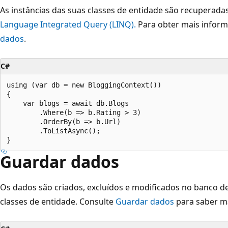
As instâncias das suas classes de entidade são recuperad
Language Integrated Query (LINQ).
Para obter mais inform
dados
.
C#
using (var db = new BloggingContext())

{

    var blogs = await db.Blogs

        .Where(b => b.Rating > 3)

        .OrderBy(b => b.Url)

        .ToListAsync();

Guardar dados
Os dados são criados, excluídos e modificados no banco d
classes de entidade. Consulte
Guardar dados
para saber ma