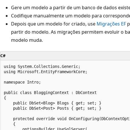
Gere um modelo a partir de um banco de dados existe
Codifique manualmente um modelo para corresponde
Depois que um modelo for criado, use
Migrações EF
p
partir do modelo. As migrações permitem evoluir o b
modelo muda.
C#
using System.Collections.Generic;

using Microsoft.EntityFrameworkCore;

namespace Intro;

public class BloggingContext : DbContext

{

    public DbSet<Blog> Blogs { get; set; }

    public DbSet<Post> Posts { get; set; }

    protected override void OnConfiguring(DbContextOpti
    {

        optionsBuilder.UseSqlServer(
