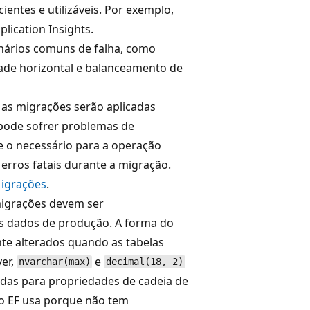
cientes e utilizáveis. Por exemplo,
lication Insights.
nários comuns de falha, como
idade horizontal e balanceamento de
 as migrações serão aplicadas
o pode sofrer problemas de
e o necessário para a operação
 erros fatais durante a migração.
Migrações
.
migrações devem ser
os dados de produção. A forma do
te alterados quando as tabelas
er,
e
nvarchar(max)
decimal(18, 2)
das para propriedades de cadeia de
 o EF usa porque não tem