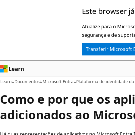
Saltar
Este browser já
para
o
Atualize para o Microso
conteúdo
segurança e de suporte
principal
Transferir Microsoft
Learn
Learn
Documentos
Microsoft Entra
Plataforma de identidade da
Como e por que os apli
adicionados ao Microso
Há duas representações de aplicativos no Microsoft Entra 